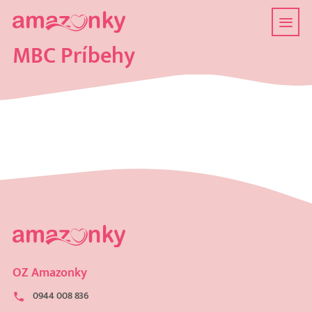
MBC Príbehy
OZ Amazonky
0944 008 836