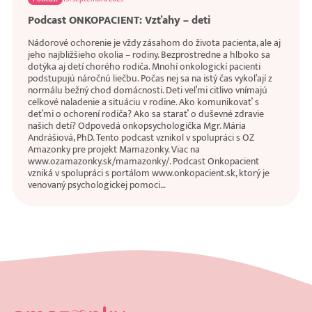
Podcast ONKOPACIENT: Vzťahy – deti
Nádorové ochorenie je vždy zásahom do života pacienta, ale aj
jeho najbližšieho okolia – rodiny. Bezprostredne a hlboko sa
dotýka aj detí chorého rodiča. Mnohí onkologickí pacienti
podstupujú náročnú liečbu. Počas nej sa na istý čas vykoľají z
normálu bežný chod domácnosti. Deti veľmi citlivo vnímajú
celkové naladenie a situáciu v rodine. Ako komunikovať s
deťmi o ochorení rodiča? Ako sa starať o duševné zdravie
našich detí? Odpovedá onkopsychologička Mgr. Mária
Andrášiová, PhD. Tento podcast vznikol v spolupráci s OZ
Amazonky pre projekt Mamazonky. Viac na
www.ozamazonky.sk/mamazonky/. Podcast Onkopacient
vzniká v spolupráci s portálom www.onkopacient.sk, ktorý je
venovaný psychologickej pomoci…