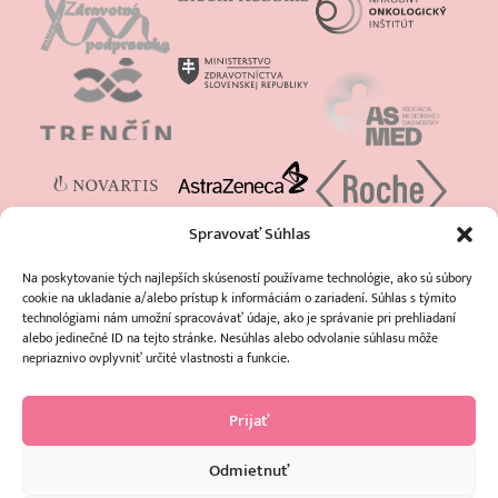
Spravovať Súhlas
Na poskytovanie tých najlepších skúseností používame technológie, ako sú súbory
cookie na ukladanie a/alebo prístup k informáciám o zariadení. Súhlas s týmito
technológiami nám umožní spracovávať údaje, ako je správanie pri prehliadaní
alebo jedinečné ID na tejto stránke. Nesúhlas alebo odvolanie súhlasu môže
nepriaznivo ovplyvniť určité vlastnosti a funkcie.
Prijať
Odmietnuť
https://www.facebook.com/europadonnaslovakia
https://www.instagram.com/oz_amazonky/
https://www.youtube.com/channel/UCme9zVuvL8