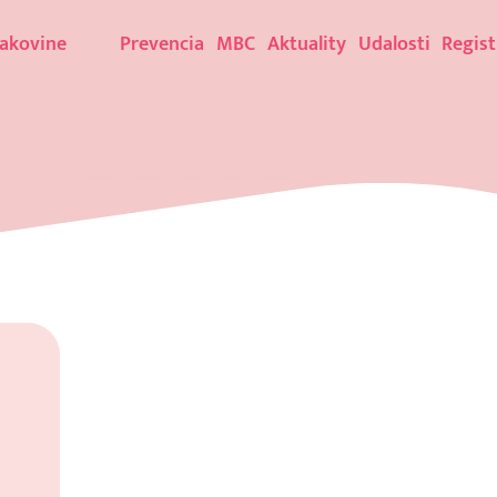
rakovine
Prevencia
MBC
Aktuality
Udalosti
Regist