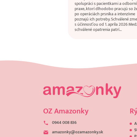
spolupráci s pacientkami a odborní
praxe, ktorí dlhodobo pracujú so 
po operáciách prsníka a intenzívne
poznajú ich potreby. Schválené zm
s účinnosťou od 1. apríla 2026 Med
schválené opatrenia patrí…
OZ Amazonky
Rý
0944 008 836
A
S
amazonky@ozamazonky.sk
P