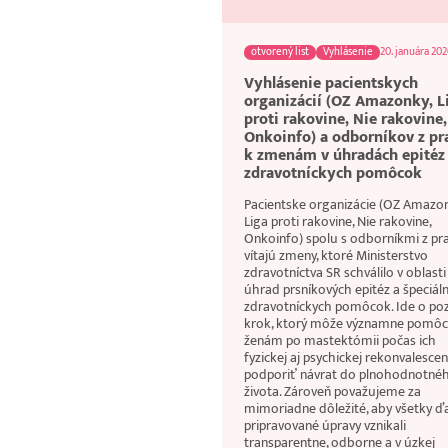
otvorený list
Vyhlásenie
20. januára 20
Vyhlásenie pacientskych
organizácií (OZ Amazonky, L
proti rakovine, Nie rakovine,
Onkoinfo) a odborníkov z pr
k zmenám v úhradách epitéz
zdravotníckych pomôcok
Pacientske organizácie (OZ Amazon
Liga proti rakovine, Nie rakovine,
Onkoinfo) spolu s odborníkmi z pr
vítajú zmeny, ktoré Ministerstvo
zdravotníctva SR schválilo v oblasti
úhrad prsníkových epitéz a špeciál
zdravotníckych pomôcok. Ide o poz
krok, ktorý môže významne pomôc
ženám po mastektómii počas ich
fyzickej aj psychickej rekonvalescen
podporiť návrat do plnohodnotné
života. Zároveň považujeme za
mimoriadne dôležité, aby všetky ďa
pripravované úpravy vznikali
transparentne, odborne a v úzkej