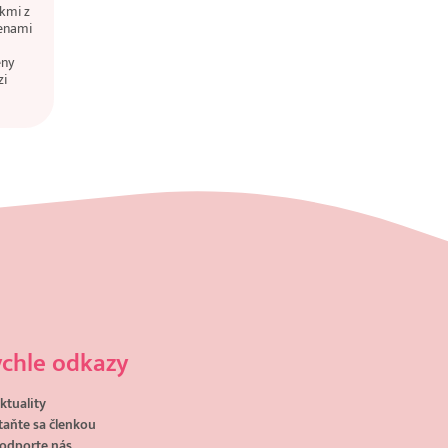
kmi z
ženami
eny
zi
chle odkazy
ktuality
taňte sa členkou
odporte nás