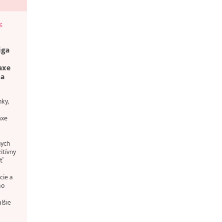
26
iga
axe
 a
ky,
axe
nych
itívny
ť
cie a
ho
lšie