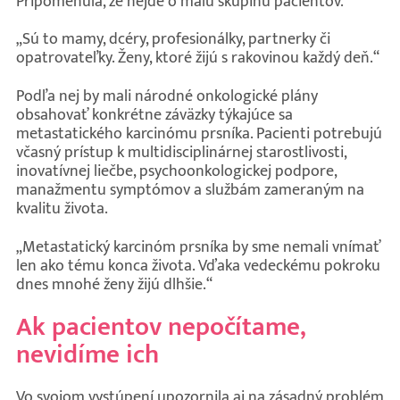
Pripomenula, že nejde o malú skupinu pacientov.
„Sú to mamy, dcéry, profesionálky, partnerky či
opatrovateľky. Ženy, ktoré žijú s rakovinou každý deň.“
Podľa nej by mali národné onkologické plány
obsahovať konkrétne záväzky týkajúce sa
metastatického karcinómu prsníka. Pacienti potrebujú
včasný prístup k multidisciplinárnej starostlivosti,
inovatívnej liečbe, psychoonkologickej podpore,
manažmentu symptómov a službám zameraným na
kvalitu života.
„Metastatický karcinóm prsníka by sme nemali vnímať
len ako tému konca života. Vďaka vedeckému pokroku
dnes mnohé ženy žijú dlhšie.“
Ak pacientov nepočítame,
nevidíme ich
Vo svojom vystúpení upozornila aj na zásadný problém