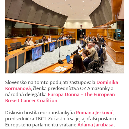
Slovensko na tomto podujatí zastupovala
Dominika
Kormanová
, členka predsedníctva OZ Amazonky a
národná delegátka
Europa Donna – The European
Breast Cancer Coalition
.
Diskusiu hostila europoslankyňa
Romana Jerković
,
predsedníčka TBCT. Zúčastnili sa jej aj ďalší poslanci
Európskeho parlamentu vrátane
Adama Jarubasa
,