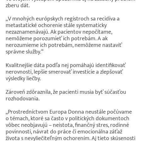
zberu dát.
„V mnohých európskych registroch sa recidíva a
metastatické ochorenie stále systematicky
nezaznamenávajú. Ak pacientov nepočítame,
nemôžeme porozumieť ich potrebám. A ak
nerozumieme ich potrebám, nemôžeme nastaviť
správne služby.“
Kvalitnejšie dáta podľa nej pomáhajú identifikovať
nerovnosti, lepšie smerovať investície a zlepšovať
výsledky liečby.
Zároveň zdôraznila, že pacienti musia byť súčasťou
rozhodovania.
„Prostredníctvom Europa Donna neustále počúvame
o témach, ktoré sa často v politických dokumentoch
vôbec neobjavujú – neistota, finančný stres, rodinné
povinnosti, návrat do práce či emocionálna záťaž
života s nevyliečiteľným ochorením. Aj tieto skúsenosti