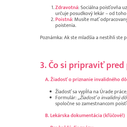
Zdravotná
: Sociálna poisťovňa u
určuje posudkový lekár – od toho z
Poistná
: Musíte mať odpracovaný
poistenia.
Poznámka: Ak ste mladšia a nestihli ste p
3. Čo si pripraviť pre
A. Žiadosť o priznanie invalidného d
Žiadosť sa vypĺňa na Úrade práce,
Formulár:
„Žiadosť o invalidný d
spoločne so zamestnancom poisťo
B. Lekárska dokumentácia (kľúčové!)