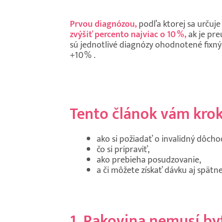
Prvou diagnózou,
podľa ktorej sa určuje 
zvýšiť percento najviac o 10 %,
ak je pre
sú jednotlivé diagnózy ohodnotené fixný
+10 % .
Tento článok vám krok
ako si požiadať o invalidný dôcho
čo si pripraviť,
ako prebieha posudzovanie,
a či môžete získať dávku aj spätne
1. Rakovina nemusí by