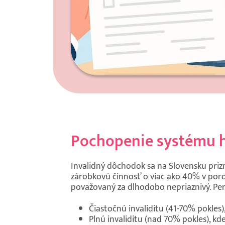
Pochopenie systému h
Invalidný dôchodok sa na Slovensku priz
zárobkovú činnosť o viac ako 40% v poro
považovaný za dlhodobo nepriaznivý. Per
Čiastočnú invaliditu (41-70% pokles
Plnú invaliditu (nad 70% pokles), kd