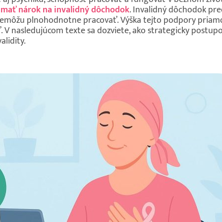
mať nárok na invalidný dôchodok
. Invalidný dôchodok pr
 nemôžu plnohodnotne pracovať. Výška tejto podpory priamo
 V nasledujúcom texte sa dozviete, ako strategicky postupov
lidity.