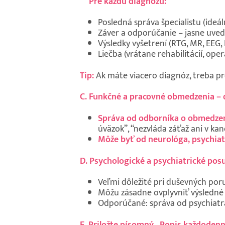
Pre každú diagnózu:
Posledná správa špecialistu (ideál
Záver a odporúčanie – jasne uve
Výsledky vyšetrení (RTG, MR, EEG, 
Liečba (vrátane rehabilitácií, oper
Tip:
Ak máte viacero diagnóz, treba p
C. Funkčné a pracovné obmedzenia – 
Správa od odborníka o obmedze
úväzok”, “nezvláda záťaž ani v ka
Môže byť od neurológa, psychiatr
D. Psychologické a psychiatrické posu
Veľmi dôležité pri duševných por
Môžu zásadne ovplyvniť výsledné
Odporúčané: správa od psychiatra
E. Priložte písomný „Popis každoden