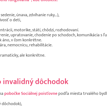
, sedenie, únava, zdvíhanie ruky…),
vosť o deti,
ntrácii, motorike, státí, chôdzi, rozhodovaní.
nie, upratovanie, chodenie po schodoch, komunikácia s ľ
k áno, v čom konkrétne.
ra, nemocnicu, rehabilitácie.
dramaticky, ale konkrétne.
o invalidný dôchodok
 na
pobočke Sociálnej poisťovne
podľa miesta trvalého bydl
ý dôchodok),