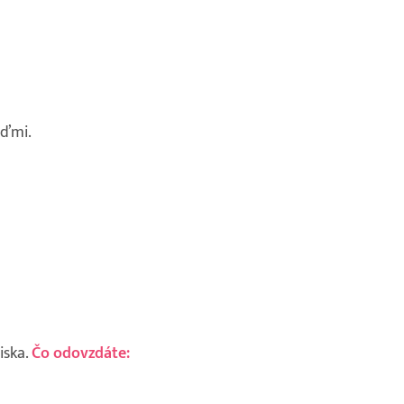
uďmi.
iska.
Čo odovzdáte: