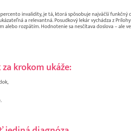
percento invalidity, je tá, ktorá spôsobuje najväčší funkčný
ukázateľná a relevantná. Posudkový lekár vychádza z Prílohy 
m alebo rozpätím. Hodnotenie sa nesčítava doslova – ale ve
 za krokom ukáže:
dok,
.
ť jediná diagnóza