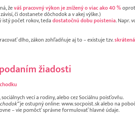
zná, že
váš pracovný výkon je znížený o viac ako 40 %
oproti
ávisí, či dostanete dôchodok a v akej výške.)
 istý počet rokov, teda
dostatočnú dobu poistenia
. Napr. 
racovať dlho, zákon zohľadňuje aj to – existuje tzv.
skrátená
d podaním žiadosti
ôchodku
 sociálnych vecí a rodiny, alebo cez Sociálnu poisťovňu.
ôchodok“
je ostupný online: www.socpoist.sk alebo na pob
vne – vie pomôcť správne formulovať hlavné údaje.