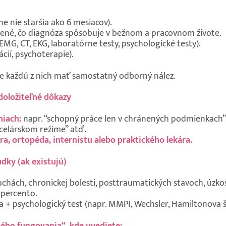
ne nie staršia ako 6 mesiacov).
dené, čo diagnóza spôsobuje v bežnom a pracovnom živote.
EMG, CT, EKG, laboratórne testy, psychologické testy).
ácií, psychoterapie).
re každú z nich mať samostatný odborný nález.
doložiteľné dôkazy
niach:
napr. “schopný práce len v chránených podmienkach”,
ncelárskom režime” atď.
a, ortopéda, internistu alebo praktického lekára.
dky (ak existujú)
uchách, chronickej bolesti, posttraumatických stavoch, úzk
 percento.
 + psychologický test (napr. MMPI, Wechsler, Hamiltonova š
ného fungovania“, kde uvediete: