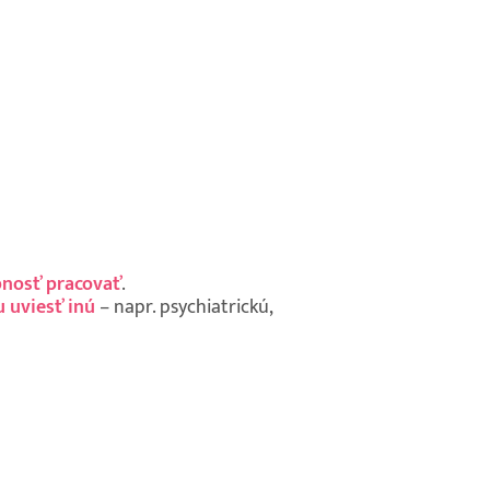
pnosť pracovať
.
 uviesť inú
– napr. psychiatrickú,