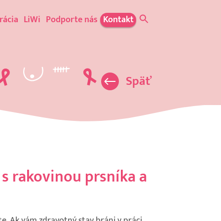
rácia
LiWi
Podporte nás
Kontakt
Späť
 s rakovinou prsníka a
te. Ak vám zdravotný stav bráni v práci