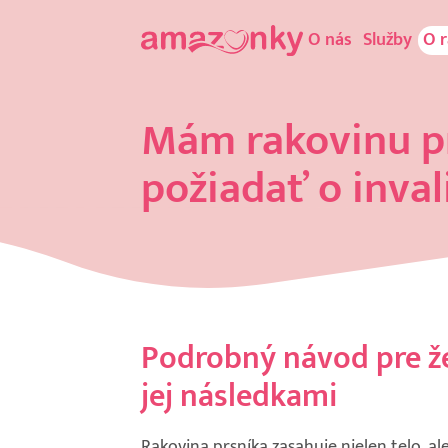
O nás
Služby
O 
Mám rakovinu p
požiadať o inva
Podrobný návod pre žen
jej následkami
Rakovina prsníka zasahuje nielen telo, a