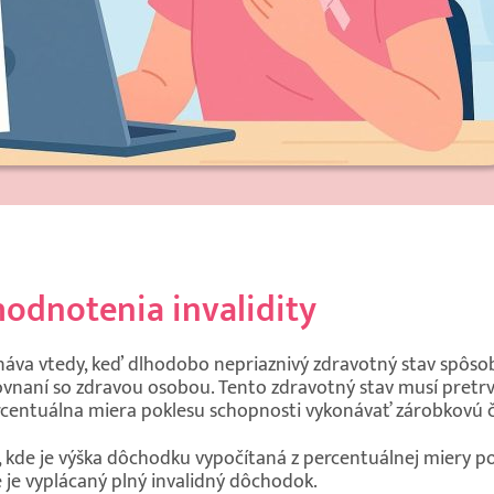
odnotenia invalidity
náva vtedy, keď dlhodobo nepriaznivý zdravotný stav spôso
vnaní so zdravou osobou. Tento zdravotný stav musí pretrvá
centuálna miera poklesu schopnosti vykonávať zárobkovú či
), kde je výška dôchodku vypočítaná z percentuálnej miery po
e je vyplácaný plný invalidný dôchodok.