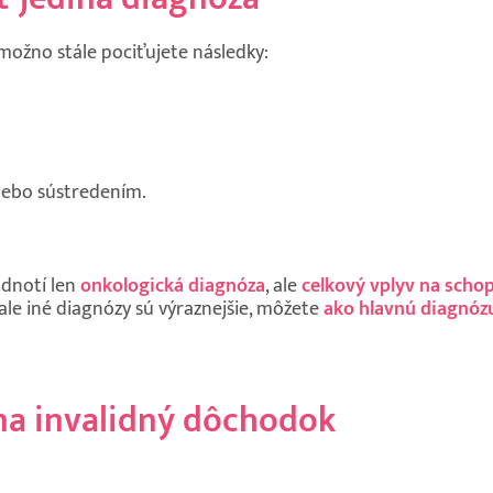
e, možno stále pociťujete následky:
ebo sústredením.
odnotí len
onkologická diagnóza
, ale
celkový vplyv na scho
 ale iné diagnózy sú výraznejšie, môžete
ako hlavnú diagnózu
na invalidný dôchodok