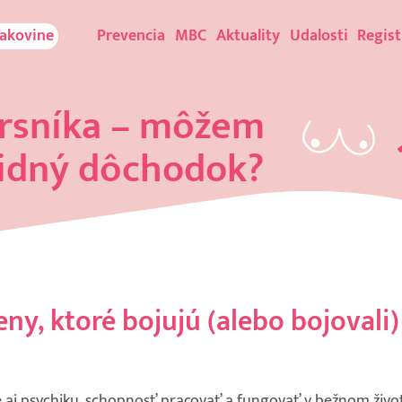
rakovine
Prevencia
MBC
Aktuality
Udalosti
Regist
rsníka – môžem
lidný dôchodok?
y, ktoré bojujú (alebo bojovali)
le aj psychiku, schopnosť pracovať a fungovať v bežnom živo