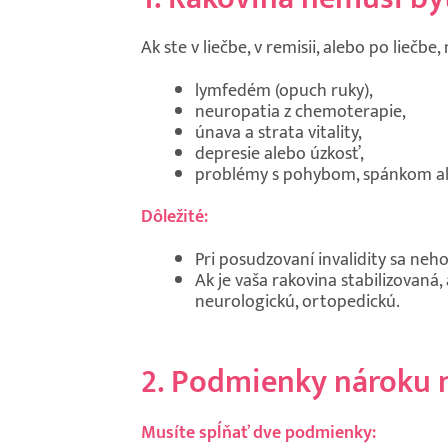
Ak ste v liečbe, v remisii, alebo po liečb
lymfedém (opuch ruky),
neuropatia z chemoterapie,
únava a strata vitality,
depresie alebo úzkosť,
problémy s pohybom, spánkom al
Dôležité:
Pri posudzovaní invalidity sa neh
Ak je vaša rakovina stabilizovaná,
neurologickú, ortopedickú.
2. Podmienky nároku 
Musíte spĺňať dve podmienky: