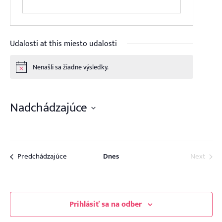
Udalosti at this miesto udalosti
Nenašli sa žiadne výsledky.
Notice
Nadchádzajúce
Vyberte
dátum.
Udalosti
Udalo
Predchádzajúce
Dnes
Next
Prihlásiť sa na odber