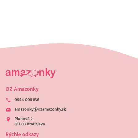
OZ Amazonky
0944 008 836
amazonky@ozamazonky.sk
Pluhová 2
831 03 Bratislava
Rýchle odkazy