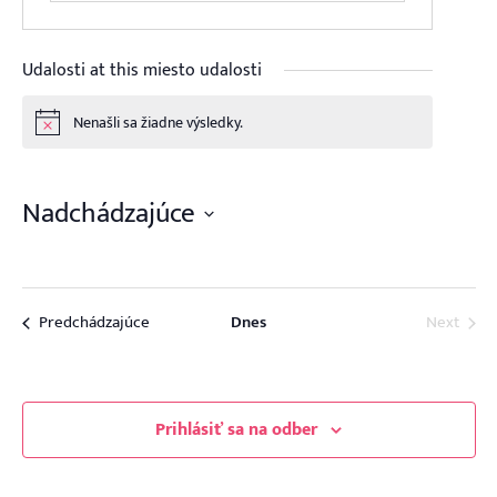
Udalosti at this miesto udalosti
Nenašli sa žiadne výsledky.
Notice
Nadchádzajúce
Vyberte
dátum.
Udalosti
Udalo
Predchádzajúce
Dnes
Next
Prihlásiť sa na odber