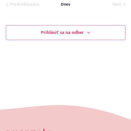
Udalosti
Udalo
Predchádzajúce
Dnes
Next
Prihlásiť sa na odber