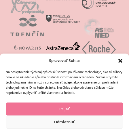
Spravovať Súhlas
Na poskytovanie tých najlepších skúseností používame technológie, ako sú súbory
cookie na ukladanie a/alebo prístup k informáciám o zariadení. Súhlas s týmito
technológiami nám umožní spracovávať údaje, ako je správanie pri prehliadaní
alebo jedinečné ID na tejto stránke. Nesúhlas alebo odvolanie súhlasu môže
nepriaznivo ovplyvniť určité vlastnosti a funkcie.
Prijať
Odmietnuť
https://www.facebook.com/europadonnaslovakia
https://www.instagram.com/oz_amazonky/
https://www.youtube.com/channel/UCme9zVuvL8