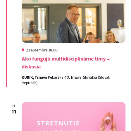
Odporúčaný
2 septembra 18:00
Ako fungujú multidisciplinárne tímy –
diskusia
KUBIK, Trnava
Pekárska 40, Trnava, Slovakia (Slovak
Republic)
PI
11