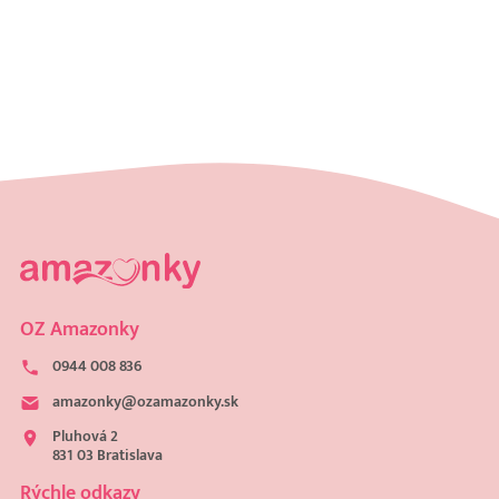
OZ Amazonky
0944 008 836
amazonky@ozamazonky.sk
Pluhová 2
831 03 Bratislava
Rýchle odkazy