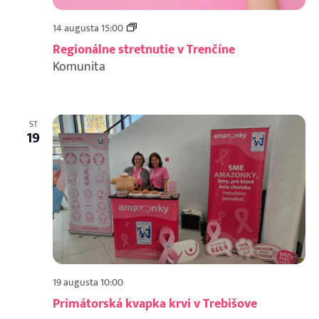
Regionálne
14 augusta 15:00
stretnutie
Regionálne stretnutie v Trenčíne
v
Komunita
Trenčíne
ST
19
19 augusta 10:00
Primátorská kvapka krvi v Trebišove