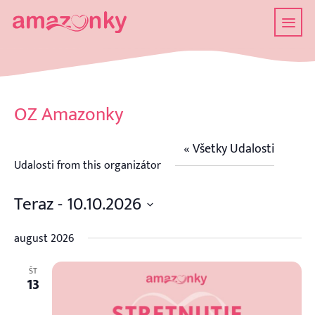
OZ Amazonky
« Všetky Udalosti
Udalosti from this organizátor
Teraz
 - 
10.10.2026
Vyberte
dátum.
august 2026
ŠT
13