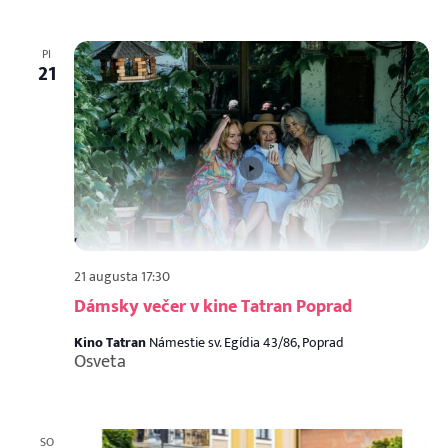
PI
21
21 augusta 17:30
Dámsky večer v kine Tatran Poprad
Kino Tatran
Námestie sv. Egídia 43/86, Poprad
Osveta
SO