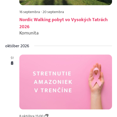
16 septembra
-
20 septembra
Nordic Walking pobyt vo Vysokých Tatrách
2026
Komunita
október 2026
ŠT
8
Regionálne
8 októbra 15:00