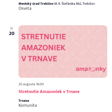
Mestský úrad Trebišov
M. R. Štefánika 862, Trebišov
Osveta
ŠT
20
20 augusta 18:00
Stretnutie Amazoniek v Trnave
Trnava
Komunita