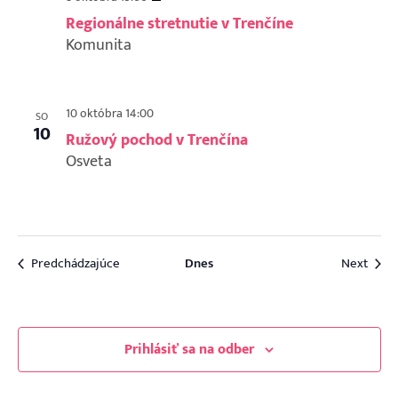
stretnutie
Regionálne stretnutie v Trenčíne
v
Komunita
Trenčíne
10 októbra 14:00
SO
10
Ružový pochod v Trenčína
Osveta
Udalosti
Udalo
Predchádzajúce
Dnes
Next
Prihlásiť sa na odber