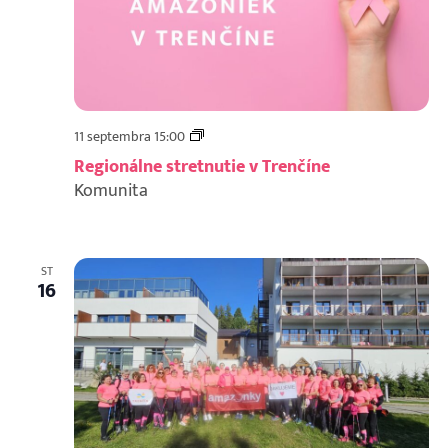
Regionálne
11 septembra 15:00
stretnutie
Regionálne stretnutie v Trenčíne
v
Komunita
Trenčíne
ST
16