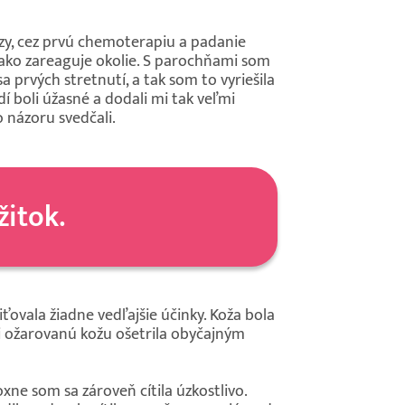
zy, cez prvú chemoterapiu a padanie
 ako zareaguje okolie. S parochňami som
a prvých stretnutí, a tak som to vyriešila
í boli úžasné a dodali mi tak veľmi
o názoru svedčali.
žitok.
ovala žiadne vedľajšie účinky. Koža bola
i ožarovanú kožu ošetrila obyčajným
oxne som sa zároveň cítila úzkostlivo.