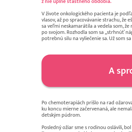
z nie úplne šťastného obdobia.
V živote onkologického pacienta je podľ
vlasov, až po spracovávanie strachu, že
sa veľmi neskamarátila a vedela som, že n
po svojom. Rozhodla som sa „strhnúť nápl
potrebnú silu na vyliečenie sa. Už som 
A spr
Po chemoterapiách prišlo na rad ožarova
ku koncu mierne začervenaná, ale nemala
detským púdrom.
Posledný ožiar sme s rodinou oslávili, bo