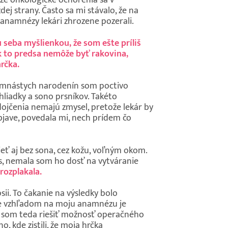
 že onkologické ochorenia sa v
dej strany. Často sa mi stávalo, že na
 anamnézy lekári zhrozene pozerali.
 seba myšlienkou, že som ešte príliš
k to predsa nemôže byť rakovina,
hrčka.
semnástych narodenín som poctivo
hliadky a sono prsníkov. Takéto
dojčenia nemajú zmysel, pretože lekár by
objave, povedala mi, nech prídem čo
ieť aj bez sona, cez kožu, voľným okom.
as, nemala som ho dosť na vytváranie
rozplakala.
sii. To čakanie na výsledky bolo
 že vzhľadom na moju anamnézu je
ala som teda riešiť možnosť operačného
, kde zistili, že moja hrčka