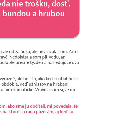
da nie trošku, dosť.
ytá bundou a hrubou
 zle od žalúdka, ale nevracala som. Zato
ravé. Nedokázala som piť vodu, ani
 bolo zle presne týždeň a nasledujúce dva
výrazné, ale bolí to, ako keď si utiahnete
té obdobie. Keď už vlasov na hrebeni
to nič dramatické. Vravela som si, že mi
m, ako sme ju dočítali, mi povedala, že
ky, na ktoré sa rada pozerám, aj keď sú