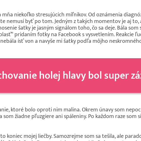
a mňa niekoľko stresujúcich míľnikov. Od oznámenia diagnó
 ešte nemusí byť po tom. Jedným z takých momentov je aj to,
osenie šatky je jasným signálom toho, čo sa deje. Bála som s
asť“ pridaním fotky na Facebook s vysvetlením. Reakcie ľud
sa nebála ísť von a navyše mi šatky podľa môjho neskromnéh
chovanie holej hlavy bol super zá
nie, ktoré bolo oproti nim malina. Okrem únavy som nepociť
 som žiadne pľuzgiere ani spáleniny. Po každom raze som s
l to koniec mojej liečby. Samozrejme som sa tešila, ale parad