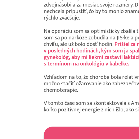
zdvojnásobila za mesiac svoje rozmery. Dia
nechcela pripustiť, čo by to mohlo znamen
rýchlo zväčšuje.
Na operáciu som sa optimisticky zbalila 
som sa po narkóze zobudila na JIS-ke a p
chvíľu, ale už bolo dosť hodín.
Prišiel za
v posledných hodinách, kým som ja spala,
gynekológ, aby mi liekmi zastavil laktá
s termínom na onkológiu v kabelke.
Vzhľadom na to, že choroba bola relatívn
možno stačiť ožarovanie ako zabezpečovac
chemoterapie.
V tomto čase som sa skontaktovala s Amaz
koľko pozitívnej energie z nich išlo, ako 