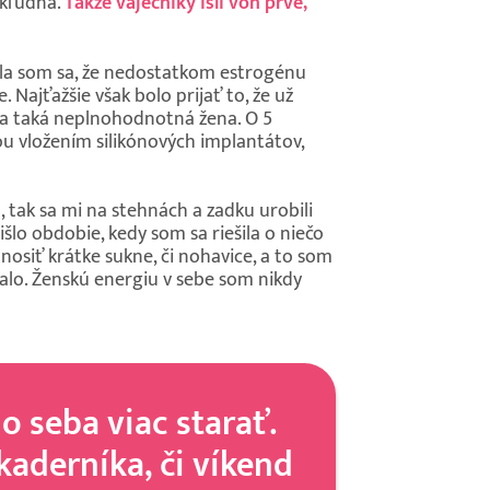
 kľudná.
Takže vaječníky išli von prvé,
ála som sa, že nedostatkom estrogénu
 Najťažšie však bolo prijať to, že už
ila taká neplnohodnotná žena. O 5
u vložením silikónových implantátov,
 tak sa mi na stehnách a zadku urobili
išlo obdobie, kedy som sa riešila o niečo
nosiť krátke sukne, či nohavice, a to som
talo. Ženskú energiu v sebe som nikdy
 o seba viac starať.
kaderníka, či víkend