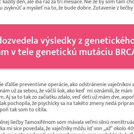
aždý deň, ale iba raz za tri mesiace. Nie že by som tam chod
 zvyknúť a myslieť na to, že bude dobre. Zotavenie z liečby 
zvedela výsledky z genetického 
m v tele genetickú mutáciu BRC
e ďalšie preventívne operácie, ako odstránenie vaječníkov a
 mám už za sebou, že väčší šok, ako keď mi oznámili, že má
m. Aj sa to tak zo začiatku zdalo, veď deti už mám dve, a
k pochopila, že psychicky sa na takéto zmeny nedá pripraviť.
spoň tak som to cítila.
lnej liečby Tamoxifénom som mávala veľmi silnú menštruáci
 mi síce povedala, že vaječníky môžu ísť von „až“ okolo 40tk