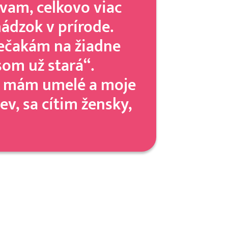
ávam, celkovo viac
ádzok v prírode.
nečakám na žiadne
om už stará“.
ia mám umelé a moje
v, sa cítim žensky,