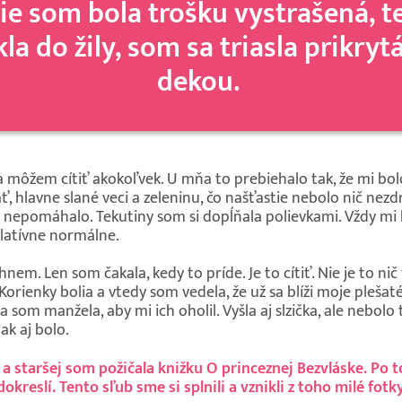
e som bola trošku vystrašená, te
ekla do žily, som sa triasla prikr
dekou.
a môžem cítiť akokoľvek. U mňa to prebiehalo tak, že mi bolo
 hlavne slané veci a zeleninu, čo našťastie nebolo nič nezd
to nepomáhalo. Tekutiny som si dopĺňala polievkami. Vždy mi
elatívne normálne.
em. Len som čakala, kedy to príde. Je to cítiť. Nie je to nič 
Korienky bolia a vtedy som vedela, že už sa blíži moje pleša
som manžela, aby mi ich oholil. Vyšla aj slzička, ale nebolo 
tak aj bolo.
a staršej som požičala knižku O princeznej Bezvláske. Po to
okreslí. Tento sľub sme si splnili a vznikli z toho milé fot