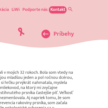
rácia
LiWi
Podporte nás
Kontakt
Príbehy
li v mojich 32 rokoch. Bola som vtedy na
ojou mladšou jeden a pol ročnou dcérou,
 si hrčku prvýkrát nahmatala, myslela
ý mliekovod, na ktorý mi zvyčajne
tihnutého prsníka častejšie piť. Veľkosť
i nezmenšovala. Aj napriek tomu, že som
prevencia rakoviny prsníka, som začala