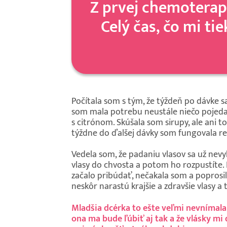
Z prvej chemoterapi
Celý čas, čo mi ti
Počítala som s tým, že týždeň po dávke s
som mala potrebu neustále niečo pojedať,
s citrónom. Skúšala som sirupy, ale ani 
týždne do ďalšej dávky som fungovala r
Vedela som, že padaniu vlasov sa už nevyhn
vlasy do chvosta a potom ho rozpustíte. 
začalo pribúdať, nečakala som a poprosila 
neskôr narastú krajšie a zdravšie vlasy a 
Mladšia dcérka to ešte veľmi nevnímala 
ona ma bude ľúbiť aj tak a že vlásky mi d