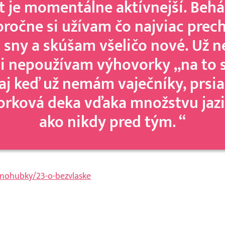
ot je momentálne aktívnejší. Beh
oročne si užívam čo najviac prech
ím sny a skúšam všeličo nové. Už 
i nepoužívam výhovorky „na to s
 aj keď už nemám vaječníky, prs
orková deka vďaka množstvu jazie
ako nikdy pred tým. “
ednohubky/23-o-bezvlaske