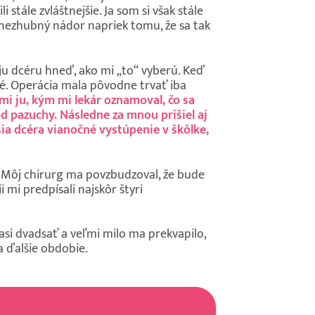
 stále zvláštnejšie. Ja som si však stále
o nezhubný nádor napriek tomu, že sa tak
oju dcéru hneď, ako mi „to“ vyberú. Keď
ré. Operácia mala pôvodne trvať iba
 mi ju, kým mi lekár oznamoval, čo sa
od pazuchy. Následne za mnou prišiel aj
šia dcéra vianočné vystúpenie v škôlke,
ý. Môj chirurg ma povzbudzoval, že bude
mi predpísali najskôr štyri
asi dvadsať a veľmi milo ma prekvapilo,
na ďalšie obdobie.