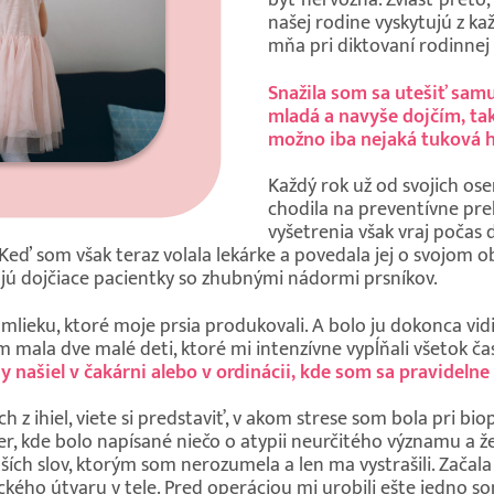
byť nervózna. Zvlášť preto,
našej rodine vyskytujú z kaž
mňa pri diktovaní rodinnej
Snažila som sa utešiť samu
mladá a navyše dojčím, ta
možno iba nejaká tuková 
Každý rok už od svojich o
chodila na preventívne pre
vyšetrenia však vraj počas 
 Keď som však teraz volala lekárke a povedala jej o svojom 
dajú dojčiace pacientky so zhubnými nádormi prsníkov.
mlieku, ktoré moje prsia produkovali. A bolo ju dokonca vid
 mala dve malé deti, ktoré mi intenzívne vypĺňali všetok č
y našiel v čakárni alebo v ordinácii, kde som sa pravidelne 
 ihiel, viete si predstaviť, v akom strese som bola pri biop
er, kde bolo napísané niečo o atypii neurčitého významu a
lších slov, ktorým som nerozumela a len ma vystrašili. Zač
kého útvaru v tele. Pred operáciou mi urobili ešte jedno sono