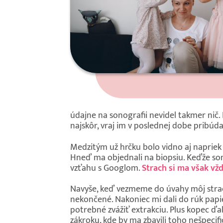
údajne na sonografii nevidel takmer nič.
najskôr, vraj im v poslednej dobe pribú
Medzitým už hrčku bolo vidno aj napriek 
Hneď ma objednali na biopsiu. Keďže som
vzťahu s Googlom.
Strach si ma však vžd
Navyše, keď vezmeme do úvahy môj strach z
nekončené. Nakoniec mi dali do rúk papi
potrebné zvážiť extrakciu. Plus kopec ďa
zákroku, kde by ma zbavili toho nešpecific