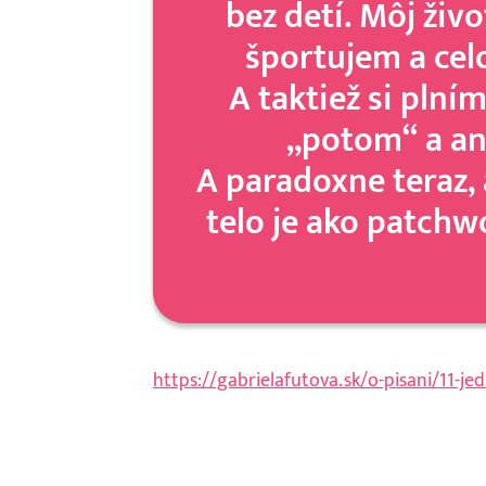
bez detí. Môj živ
športujem a cel
A taktiež si pln
„potom“ a an
A paradoxne teraz,
telo je ako patchw
https://gabrielafutova.sk/o-pisani/11-j