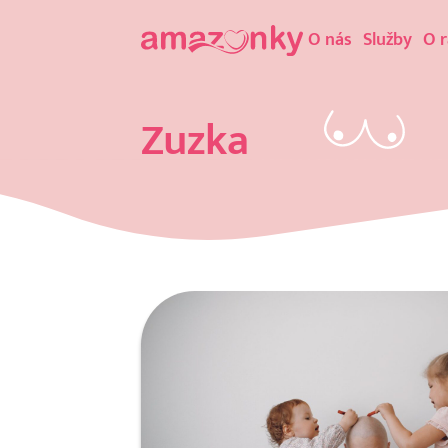
O nás
Služby
O 
Zuzka