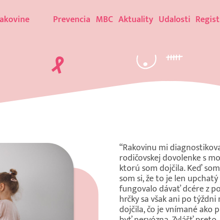
rakovine
Prevencia
MBC
Aktuality
Udalosti
Regist
“Rakovinu mi diagnostikova
rodičovskej dovolenke s m
ktorú som dojčila. Keď som
som si, že to je len upchat
fungovalo dávať dcére z pos
hrčky sa však ani po týždn
dojčila, čo je vnímané ako 