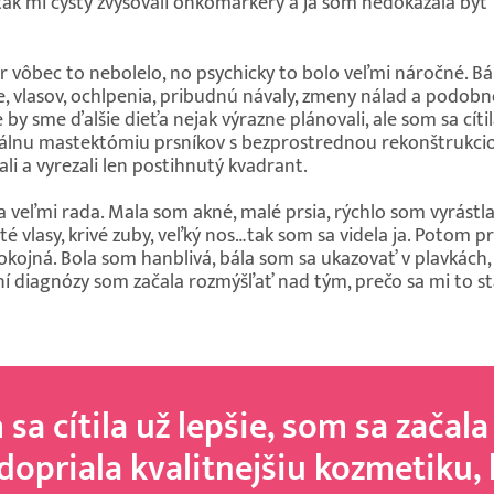
ak mi cysty zvyšovali onkomarkery a ja som nedokázala byť
r vôbec to nebolelo, no psychicky to bolo veľmi náročné. B
, vlasov, ochlpenia, pribudnú návaly, zmeny nálad a podobne.
y sme ďalšie dieťa nejak výrazne plánovali, ale som sa cít
rálnu mastektómiu prsníkov s bezprostrednou rekonštrukcio
ali a vyrezali len postihnutý kvadrant.
 veľmi rada. Mala som akné, malé prsia, rýchlo som vyrástla,
é vlasy, krivé zuby, veľký nos…tak som sa videla ja. Potom pr
kojná. Bola som hanblivá, bála som sa ukazovať v plavkách, 
ní diagnózy som začala rozmýšľať nad tým, prečo sa mi to s
sa cítila už lepšie, som sa začala
 dopriala kvalitnejšiu kozmetiku, 