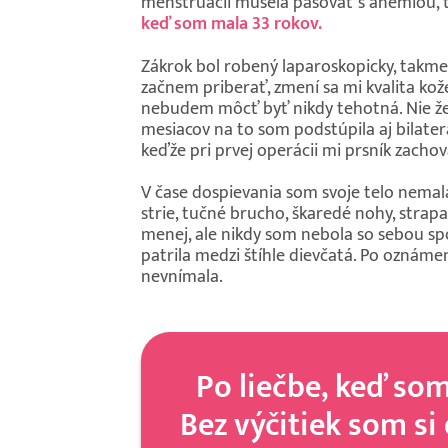
menštruácii musela pasovať s anémiou, t
keď som mala 33 rokov.
Zákrok bol robený laparoskopicky, takme
začnem priberať, zmení sa mi kvalita kože
nebudem môcť byť nikdy tehotná. Nie že b
mesiacov na to som podstúpila aj bilate
keďže pri prvej operácii mi prsník zachov
V čase dospievania som svoje telo nemala
strie, tučné brucho, škaredé nohy, strapat
menej, ale nikdy som nebola so sebou spo
patrila medzi štíhle dievčatá. Po oznáme
nevnímala.
Po liečbe, keď som 
Bez výčitiek som si