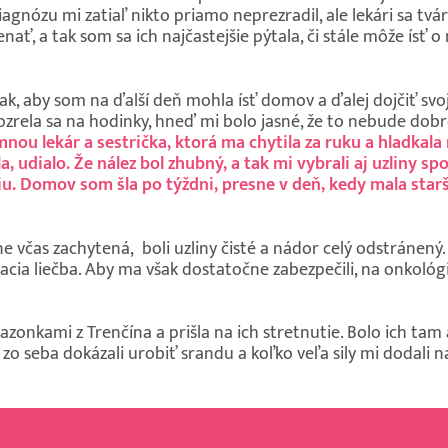
gnózu mi zatiaľ nikto priamo neprezradil, ale lekári sa tvárili
ať, a tak som sa ich najčastejšie pýtala, či stále môže ísť 
tak, aby som na ďalší deň mohla ísť domov a ďalej dojčiť sv
ozrela sa na hodinky, hneď mi bolo jasné, že to nebude dob
 mnou lekár a sestrička, ktorá ma chytila za ruku a hladkala
 udialo. Že nález bol zhubný, a tak mi vybrali aj uzliny sp
ciu. Domov som šla po týždni, presne v deň, kedy mala star
e včas zachytená, boli uzliny čisté a nádor celý odstránen
ia liečba. Aby ma však dostatočne zabezpečili, na onkológii 
onkami z Trenčína a prišla na ich stretnutie. Bolo ich tam 
si zo seba dokázali urobiť srandu a koľko veľa sily mi dodali 