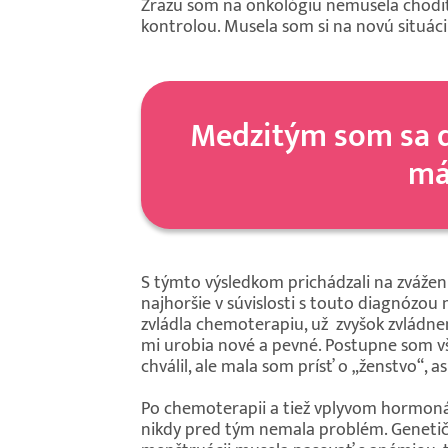
Zrazu som na onkológiu nemusela chodiť k
kontrolou. Musela som si na novú situáciu
Medzitým som sa do
má
S týmto výsledkom prichádzali na zváženi
najhoršie v súvislosti s touto diagnózou
zvládla chemoterapiu, už zvyšok zvládne
mi urobia nové a pevné. Postupne som vša
chválil, ale mala som prísť o „ženstvo“, a
Po chemoterapii a tiež vplyvom hormoná
nikdy pred tým nemala problém. Genetička