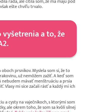
ila rada, ale cítila som, že ma majú pod
však ešte chvíľu trvalo.
vyšetrenia a to, že
A2.
 oboch prsníkov. Myslela som si, že to
m rakovinu, už nemôžem zažiť. A keď som
spoň nebudem mávať menštruáciu a prsia
 Vlasy mi síce začali rásť a každý mi ich
u a cysty na vaječníkoch, s ktorými som
y, ale okrem toho, že som sa kvôli silnej