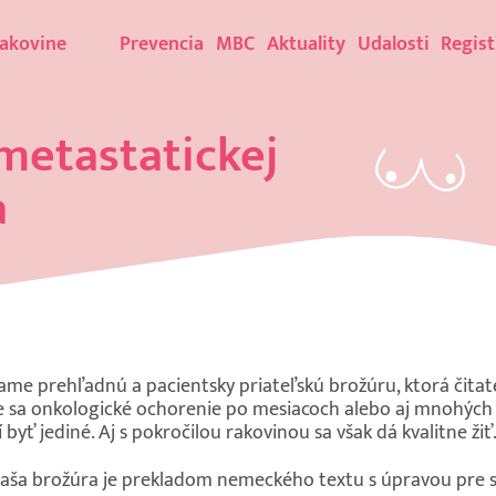
rakovine
Prevencia
MBC
Aktuality
Udalosti
Regist
metastatickej
a
šame prehľadnú a pacientsky priateľskú brožúru, ktorá čitat
íve sa onkologické ochorenie po mesiacoch alebo aj mnohých 
yť jediné. Aj s pokročilou rakovinou sa však dá kvalitne žiť
aša brožúra je prekladom nemeckého textu s úpravou pre sl