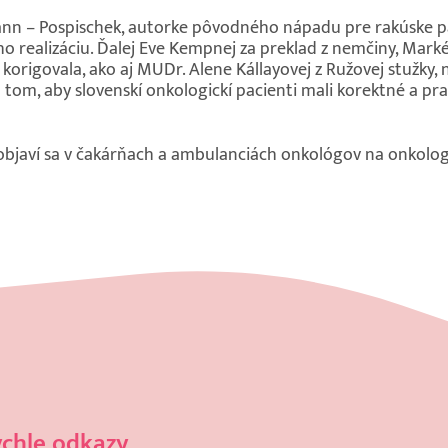
nn – Pospischek, autorke pôvodného nápadu pre rakúske pa
ho realizáciu. Ďalej Eve Kempnej za preklad z nemčiny, Mark
 korigovala, ako aj MUDr. Alene Kállayovej z Ružovej stužky,
a tom, aby slovenskí onkologickí pacienti mali korektné a pr
objaví sa v čakárňach a ambulanciách onkológov na onkolog
chle odkazy