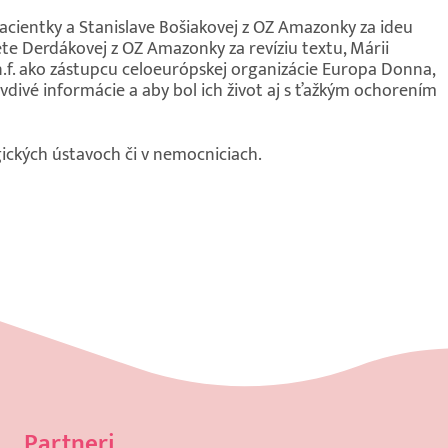
cientky a Stanislave Bošiakovej z OZ Amazonky za ideu
éte Derdákovej z OZ Amazonky za revíziu textu, Márii
 n.f. ako zástupcu celoeurópskej organizácie Europa Donna,
avdivé informácie a aby bol ich život aj s ťažkým ochorením
ických ústavoch či v nemocniciach.
Partneri