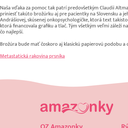
Naša vďaka za pomoc tak patrí predovšetkým Claudii Altma
priniesť takúto brožúrku aj pre pacientky na Slovensku a je
Andrášiovej, skúsenej onkopsychologičke, ktorá text takisto
ktorá financovala grafiku a tlač. Tým všetkým veľmi záleží n
čo najlepší.
Brožúra bude mať čoskoro aj klasickú papierovú podobu a 
Metastatická rakovina prsníka
OZ Amazonky
Rý