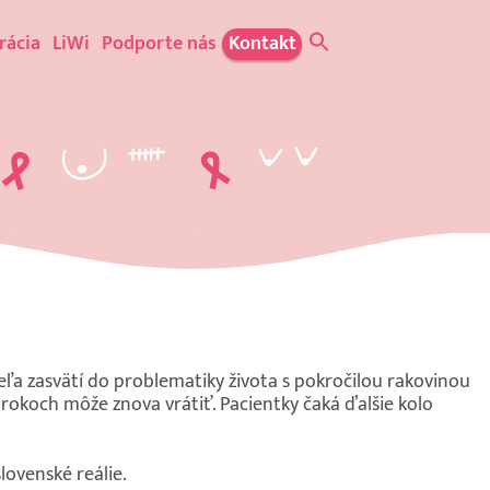
rácia
LiWi
Podporte nás
Kontakt
eľa zasvätí do problematiky života s pokročilou rakovinou
rokoch môže znova vrátiť. Pacientky čaká ďalšie kolo
.
ovenské reálie.