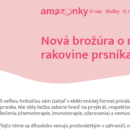
O nás
Služby
O 
Nová brožúra o 
rakovine prsník
S veľkou hrdosťou vám (zatiaľ v elektronickej forme) priná
prsníka. Nie vždy liečba zaberie hneď na prvýkrát, respekt
liečenia (chemoterapie, imunoterapie, ožarovania) a nemusí b
Tejto téme sa dlhodobo venujú predovšetkým v zahraničí, n