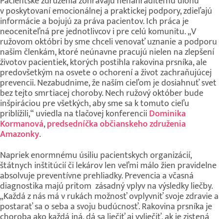
Pacientske združenia zohrávajú nenahraditeľnú úlohu
v poskytovaní emocionálnej a praktickej podpory, zdieľajú
informácie a bojujú za práva pacientov. Ich práca je
neoceniteľná pre jednotlivcov i pre celú komunitu. „V
ružovom októbri by sme chceli venovať uznanie a podporu
našim členkám, ktoré neúnavne pracujú nielen na zlepšení
životov pacientiek, ktorých postihla rakovina prsníka, ale
predovšetkým na osvete o ochorení a život zachraňujúcej
prevencii. Nezabudnime, že naším cieľom je dosiahnuť svet
bez tejto smrtiacej choroby. Nech ružový október bude
inšpiráciou pre všetkých, aby sme sa k tomuto cieľu
priblížili,“ uviedla na tlačovej konferencii
Dominika
Kormanová
,
predsedníčka občianskeho združenia
Amazonky
.
Napriek enormnému úsiliu pacientskych organizácií,
štátnych inštitúcií či lekárov len veľmi málo žien pravidelne
absolvuje preventívne prehliadky. Prevencia a včasná
diagnostika majú pritom zásadný vplyv na výsledky liečby.
„Každá z nás má v rukách možnosť ovplyvniť svoje zdravie a
postarať sa o seba a svoju budúcnosť. Rakovina prsníka je
choroba ako každá iná, dá sa liečiť aj vyliečiť, ak je zistená