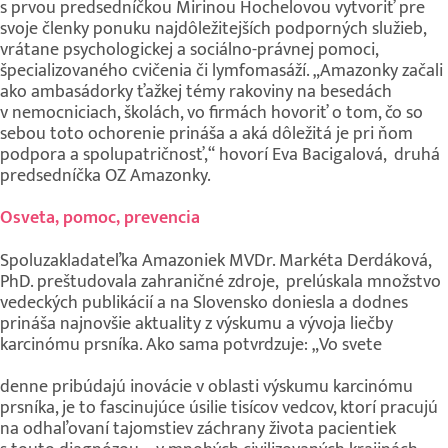
s prvou predsedníčkou Mirinou Hochelovou vytvoriť pre
svoje členky ponuku najdôležitejších podporných služieb,
vrátane psychologickej a sociálno-právnej pomoci,
špecializovaného cvičenia či lymfomasáží. „Amazonky začali
ako ambasádorky ťažkej témy rakoviny na besedách
v nemocniciach, školách, vo firmách hovoriť o tom, čo so
sebou toto ochorenie prináša a aká dôležitá je pri ňom
podpora a spolupatričnosť,“ hovorí Eva Bacigalová, druhá
predsedníčka OZ Amazonky.
Osveta, pomoc, prevencia
Spoluzakladateľka Amazoniek MVDr. Markéta Derdáková,
PhD. preštudovala zahraničné zdroje, prelúskala množstvo
vedeckých publikácií a na Slovensko doniesla a dodnes
prináša najnovšie aktuality z výskumu a vývoja liečby
karcinómu prsníka. Ako sama potvrdzuje: „Vo svete
denne pribúdajú inovácie v oblasti výskumu karcinómu
prsníka, je to fascinujúce úsilie tisícov vedcov, ktorí pracujú
na odhaľovaní tajomstiev záchrany života pacientiek