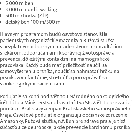
5 000 m beh
3 000 m nordic walking
500 m chôdza (ZŤP)
detský beh 100 m/300 m
Hlavným programom budú osvetové stanovištia
pacientskych organizácií Amazonky a Ružová stužka
s bezplatným odborným poradenstvom a konzultáciou
s lekárom, odporúčaniami k správnej životospráve a
prevencii, dôležitými kontaktmi na mamografické
pracoviská. Každý bude mať príležitosť naučiť sa
samovyšetreniu prsníka, naučiť sa nahmatať hrčku na
prsníkovom fantóme, stretnúť a porozprávať sa
s onkologickými pacientkami.
Podujatie sa koná pod záštitou Národného onkologického
inštitútu a Ministerstva zdravotníctva SR. Záštitu prevzali aj
primátor Bratislavy a župan Bratislavského samosprávneho
kraja. Osvetové podujatie organizujú občianske združenie
Amazonky, Ružová stužka, n.f. Beh pre zdravé prsia je tiež
súčasťou celoeurópskej akcie prevencie karcinómu prsníka