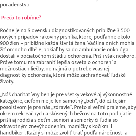
poradenstvo.
Prečo to robíme?
Ročne je na Slovensku diagnostikovaných približne 3 500
nových prípadov rakoviny prsníka, ktorej podľahne okolo
900 žien – približne každá štvrtá žena. Väčšina z nich mohla
žiť omnoho dlhšie, pokiaľ by sa do ambulancie onkológa
dostali v počiatočnom štádiu ochorenia. Prišli však neskoro.
Práve tomu má zabrániť lepšia osveta o ochorení a
možnostiach liečby, no najmä o potrebe včasnej
diagnostiky ochorenia, ktorá môže zachraňovať ľudské
životy.
„Náš charitatívny beh je pre všetky vekové aj výkonnostné
kategórie, cieľom nie je len samotný „beh“, dôležitejším
posolstvom je pre nás „zdravie“. Preto si veľmi prajeme, aby
okrem rekreačných a skúsených bežcov na toto podujatie
prišli aj rodičia s deťmi, seniori a seniorky či ľudia so
zdravotným znevýhodnením, mamičky s kočíkmi i
handbikeri. Každý si môže zvoliť trať podľa náročnosti a