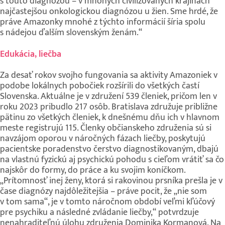
s touto diagnózou – v mnohých civilizovaných krajinách
najčastejšou onkologickou diagnózou u žien. Sme hrdé, že
práve Amazonky mnohé z týchto informácií šíria spolu
s nádejou ďalším slovenským ženám.“
Edukácia, liečba
Za desať rokov svojho fungovania sa aktivity Amazoniek v
podobe lokálnych pobočiek rozšírili do všetkých častí
Slovenska. Aktuálne je v združení 539 členiek, pričom len v
roku 2023 pribudlo 217 osôb. Bratislava združuje približne
pätinu zo všetkých členiek, k dnešnému dňu ich v hlavnom
meste registrujú 115. Členky občianskeho združenia sú si
navzájom oporou v náročných fázach liečby, poskytujú
pacientske poradenstvo čerstvo diagnostikovaným, dbajú
na vlastnú fyzickú aj psychickú pohodu s cieľom vrátiť sa čo
najskôr do formy, do práce a ku svojim koníčkom.
„Prítomnosť inej ženy, ktorá si rakovinou prsníka prešla je v
čase diagnózy najdôležitejšia – práve pocit, že „nie som
v tom sama“, je v tomto náročnom období veľmi kľúčový
pre psychiku a následné zvládanie liečby,“ potvrdzuje
nenahraditeľnú úlohu združenia Dominika Kormanová. Na