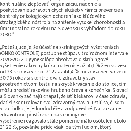
kontinuálne zlepšovať organizáciu, riadenie a
poskytovanie zdravotníckych služieb v rámci prevencie a
kontroly onkologických ochorení ako kľúčového
strategického nástroja na zníženie vysokej chorobnosti a
úmrtnosti na rakovinu na Slovensku s výhľadom do roku
2030.“
„Potešujúce je, že účasť na skríningových vyšetreniach
(ONKOKONTROLE) postupne stúpa: v trojročnom intervale
2020-2022 u gynekológa absolvovalo skríningové
vyšetrenie rakoviny krčka maternice až 56,1 % žien vo veku
od 23 rokov a v roku 2022 až 44,4 % mužov a žien vo veku
50-75 rokov si skontrolovalo zdravotný stav
prostredníctvom testu na skryté krvácanie do stolice, čím
môžu predísť rakovine hrubého čreva a konečníka. Slováci
a Slovenky začínajú chápať, že ísť k lekárovi v čase zdravia,
dať si skontrolovať svoj zdravotný stav a uistiť sa, či som
v poriadku, je jednoduchšie a zodpovedné. Na pozvanie
zdravotnou poisťovňou na skríningové
vyšetrenie reagovalo stále pomerne málo osôb, len okolo
21-22 %, pozvánka príde však iba tým ľuďom, ktorý