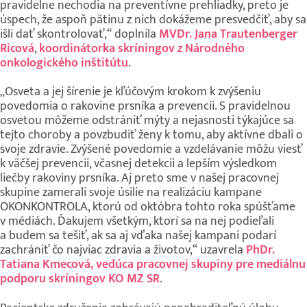
pravidelne nechodia na preventívne prehliadky, preto je
úspech, že aspoň pätinu z nich dokážeme presvedčiť, aby sa
išli dať skontrolovať,“ doplnila
MVDr. Jana Trautenberger
Ricová
,
koordinátorka skríningov z Národného
onkologického inštitútu
.
„Osveta a jej šírenie je kľúčovým krokom k zvýšeniu
povedomia o rakovine prsníka a prevencii. S pravidelnou
osvetou môžeme odstrániť mýty a nejasnosti týkajúce sa
tejto choroby a povzbudiť ženy k tomu, aby aktívne dbali o
svoje zdravie. Zvýšené povedomie a vzdelávanie môžu viesť
k väčšej prevencii, včasnej detekcii a lepším výsledkom
liečby rakoviny prsníka. Aj preto sme v našej pracovnej
skupine zamerali svoje úsilie na realizáciu kampane
OKONKONTROLA, ktorú od októbra tohto roka spúšťame
v médiách. Ďakujem všetkým, ktorí sa na nej podieľali
a budem sa tešiť, ak sa aj vďaka našej kampani podarí
zachrániť čo najviac zdravia a životov,“ uzavrela
PhDr.
Tatiana Kmecová, vedúca pracovnej skupiny pre mediálnu
podporu skríningov KO MZ SR
.