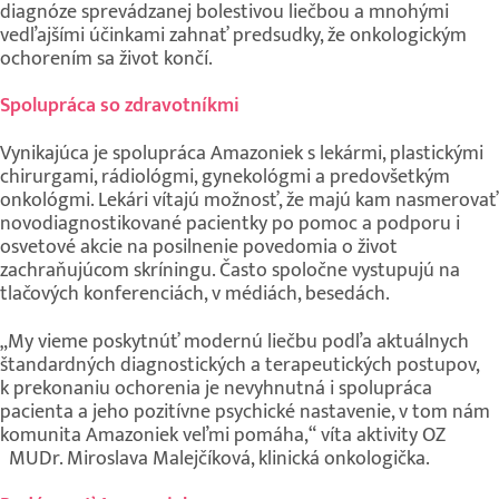
diagnóze sprevádzanej bolestivou liečbou a mnohými
vedľajšími účinkami zahnať predsudky, že onkologickým
ochorením sa život končí.
Spolupráca so zdravotníkmi
Vynikajúca je spolupráca Amazoniek s lekármi, plastickými
chirurgami, rádiológmi, gynekológmi a predovšetkým
onkológmi. Lekári vítajú možnosť, že majú kam nasmerovať
novodiagnostikované pacientky po pomoc a podporu i
osvetové akcie na posilnenie povedomia o život
zachraňujúcom skríningu. Často spoločne vystupujú na
tlačových konferenciách, v médiách, besedách.
„My vieme poskytnúť modernú liečbu podľa aktuálnych
štandardných diagnostických a terapeutických postupov,
k prekonaniu ochorenia je nevyhnutná i spolupráca
pacienta a jeho pozitívne psychické nastavenie, v tom nám
komunita Amazoniek veľmi pomáha,“ víta aktivity OZ
MUDr. Miroslava Malejčíková, klinická onkologička.