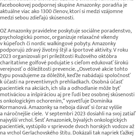
facebookovej podpornej skupine Amazonky: poradňa je
aktuálne viac ako 1300 členov, ktorí si medzi vzájomne
medzi sebou zdieľajú skúsenosti.
OZ Amazonky pravidelne poskytuje sociálne poradenstvo,
psychologickú pomoc, organizuje relaxačné víkendy
v kúpeľoch či nordic walkingové pobyty. Amazonky
podporujú zdravý životný štýl a športové aktivity. V roku
2023 organizovali pri príležitosti Ružového októbra
charitatívne golfové podujatie s cieľom edukovať širokú
verejnosť o dôležitosti prevencie. „Osvetové akcie tohto
typu považujeme za dôležité, keďže nabádajú spoločnosť
k účasti na preventívnych prehliadkach. Osobná účasť
pacientiek na akciách, ich sila a odhodlanie môže byť
motiváciou a inšpiráciou aj pre ľudí bez osobnej skúsenosti
s onkologickým ochorením,“ vysvetľuje Dominika
Kormanová. Amazonky sa neboja dávať si čoraz vyššie
a náročnejšie ciele. V septembri 2023 dosiahli na svoj zatiaľ
najvyšší vrchol. Šesť Amazoniek, bývalých onkologických
pacientiek, vystúpilo v sprievode dvoch horských vodcov až
na vrchol Gerlachovského štítu. Dokázali tak napriek ťažkej