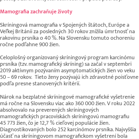
Mamografia zachraňuje životy
Skríningová mamografia v Spojených štátoch, Európe a
Veľkej Británii za posledných 30 rokov znížila úmrtnosť na
rakovinu prsníka o 40 %. Na Slovensku tomuto ochoreniu
ročne podľahne 900 žien.
Celoplošný organizovaný skríningový program karcinómu
prsníka (tzv. mamografický skríning) sa začal v septembri
2019 aktívnym pozývaním asymptomatických žien vo veku
50 – 69 rokov. Tieto ženy pozývajú ich zdravotné poisťovne
podľa presne stanovených kritérií.
Nárok na bezplatné skríningové mamografické vyšetrenie
má ročne na Slovensku viac ako 360 000 žien. V roku 2022
absolvovalo na preverených skríningových
mamografických pracoviskách skríningovú mamografiu
45 773 žien, čo je 12,7 % cieľovej populácie žien.
Diagnostikovaných bolo 252 karcinómov prsníka. Najvyššia
účasť na skríningovom mamografickom vyšetrení bola