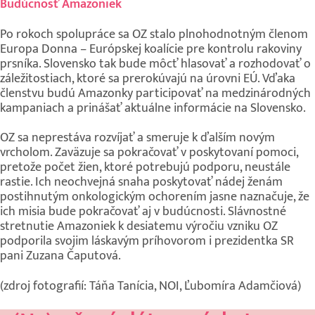
Budúcnosť Amazoniek
Po rokoch spolupráce sa OZ stalo plnohodnotným členom
Europa Donna – Európskej koalície pre kontrolu rakoviny
prsníka. Slovensko tak bude môcť hlasovať a rozhodovať o
záležitostiach, ktoré sa prerokúvajú na úrovni EÚ. Vďaka
členstvu budú Amazonky participovať na medzinárodných
kampaniach a prinášať aktuálne informácie na Slovensko.
OZ sa neprestáva rozvíjať a smeruje k ďalším novým
vrcholom. Zaväzuje sa pokračovať v poskytovaní pomoci,
pretože počet žien, ktoré potrebujú podporu, neustále
rastie. Ich neochvejná snaha poskytovať nádej ženám
postihnutým onkologickým ochorením jasne naznačuje, že
ich misia bude pokračovať aj v budúcnosti. Slávnostné
stretnutie Amazoniek k desiatemu výročiu vzniku OZ
podporila svojim láskavým príhovorom i prezidentka SR
pani Zuzana Čaputová.
(zdroj fotografií: Táňa Tanícia, NOI, Ľubomíra Adamčiová)