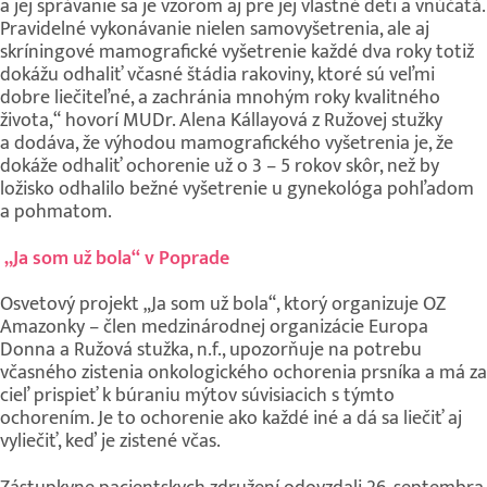
a jej správanie sa je vzorom aj pre jej vlastné deti a vnúčatá.
Pravidelné vykonávanie nielen samovyšetrenia, ale aj
skríningové mamografické vyšetrenie každé dva roky totiž
dokážu odhaliť včasné štádia rakoviny, ktoré sú veľmi
dobre liečiteľné, a zachránia mnohým roky kvalitného
života,“ hovorí MUDr. Alena Kállayová z Ružovej stužky
a dodáva, že výhodou mamografického vyšetrenia je, že
dokáže odhaliť ochorenie už o 3 – 5 rokov skôr, než by
ložisko odhalilo bežné vyšetrenie u gynekológa pohľadom
a pohmatom.
„Ja som už bola“
v Poprade
Osvetový projekt „Ja som už bola“, ktorý organizuje OZ
Amazonky – člen medzinárodnej organizácie Europa
Donna a Ružová stužka, n.f., upozorňuje na potrebu
včasného zistenia onkologického ochorenia prsníka a má za
cieľ prispieť k búraniu mýtov súvisiacich s týmto
ochorením. Je to ochorenie ako každé iné a dá sa liečiť aj
vyliečiť, keď je zistené včas.