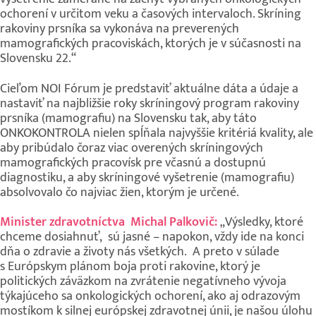
ochorení v určitom veku a časových intervaloch. Skríning
rakoviny prsníka sa vykonáva na preverených
mamografických pracoviskách, ktorých je v súčasnosti na
Slovensku 22.“
Cieľom NOI Fórum je predstaviť aktuálne dáta a údaje a
nastaviť na najbližšie roky skríningový program rakoviny
prsníka (mamografiu) na Slovensku tak, aby táto
ONKOKONTROLA nielen spĺňala najvyššie kritériá kvality, ale
aby pribúdalo čoraz viac overených skríningových
mamografických pracovísk pre včasnú a dostupnú
diagnostiku, a aby skríningové vyšetrenie (mamografiu)
absolvovalo čo najviac žien, ktorým je určené.
Minister zdravotníctva Michal Palkovič:
„Výsledky, ktoré
chceme dosiahnuť, sú jasné – napokon, vždy ide na konci
dňa o zdravie a životy nás všetkých. A preto v súlade
s Európskym plánom boja proti rakovine, ktorý je
politických záväzkom na zvrátenie negatívneho vývoja
týkajúceho sa onkologických ochorení, ako aj odrazovým
mostíkom k silnej európskej zdravotnej únii, je našou úlohu