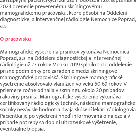
Zástupkyne pacientskych združení odovzdali 26. septembra
2023 ocenenie preverenému skríningovému
mamografickému pracovisku, ktoré pôsobí na Oddelení
diagnostickej a intervenčnej rádiológie Nemocnice Poprad,
a.s.
O pracovisku
Mamografické vyšetrenia prsníkov vykonáva Nemocnica
Poprad, a.s. na Oddelení diagnostickej a intervenčnej
rádiológie už 27 rokov. V roku 2019 splnilo toto oddelenie
prísne podmienky pre zaradenie medzi skríningové
mamografické pracoviská. Skríningové mamografické
vyšetrenie absolvovalo vlani žien vo veku 50-69 rokov. V
priemere ročne odhalia v skríningu okolo 20 prípadov
rakoviny prsníka. Mamografické vyšetrenie vykonáva
certifikovaný rádiologický technik, následne mamografické
snímky nezávisle hodnotia dvaja skúsení lekári rádiológovia.
Pacientka je po vyšetrení hneď informovaná o náleze a v
prípade potreby sa doplní ultrazvukové vyšetrenie,
eventuálne biopsia.