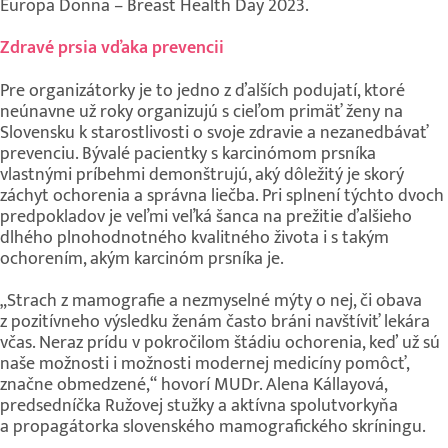
Europa Donna – Breast Health Day 2023.
Zdravé prsia vďaka prevencii
Pre organizátorky je to jedno z ďalších podujatí, ktoré
neúnavne už roky organizujú s cieľom primäť ženy na
Slovensku k starostlivosti o svoje zdravie a nezanedbávať
prevenciu. Bývalé pacientky s karcinómom prsníka
vlastnými príbehmi demonštrujú, aký dôležitý je skorý
záchyt ochorenia a správna liečba. Pri splnení týchto dvoch
predpokladov je veľmi veľká šanca na prežitie ďalšieho
dlhého plnohodnotného kvalitného života i s takým
ochorením, akým karcinóm prsníka je.
„Strach z mamografie a nezmyselné mýty o nej, či obava
z pozitívneho výsledku ženám často bráni navštíviť lekára
včas. Neraz prídu v pokročilom štádiu ochorenia, keď už sú
naše možnosti i možnosti modernej medicíny pomôcť,
značne obmedzené,“ hovorí MUDr. Alena Kállayová,
predsedníčka Ružovej stužky a aktívna spolutvorkyňa
a propagátorka slovenského mamografického skríningu.