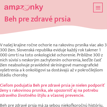
Beh pre zdravé prsia
V našej krajine ročne ochorie na rakovinu prsníka viac ako 3
300 žien. Slovenská republika eviduje každý rok takmer 1
000 úmrtí na toto onkologické ochorenie. Približne 300 z
nich súvisí s neskorým zachytením ochorenia, keďže časť
žien neabsolvuje pravidelné skríningové mamografické
vyšetrenia a k onkológovi sa dostávajú až v pokročilejšom
štádiu choroby.
Cieľom podujatia Beh pre zdravé prsia je nielen podporiť
ženy s rakovinou prsníka, ale upozorniť aj na potrebu
zdravého životného štýlu a včasnej prevencie.
Beh pre zdravé prsia má za sebou niekoľkoročnú históriu,