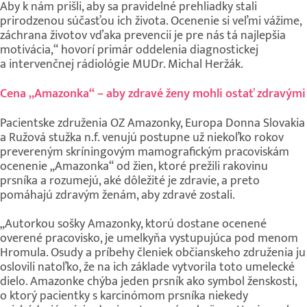
Aby k nám prišli, aby sa pravidelné prehliadky stali
prirodzenou súčasťou ich života. Ocenenie si veľmi vážime,
záchrana životov vďaka prevencii je pre nás tá najlepšia
motivácia,“ hovorí primár oddelenia diagnostickej
a intervenčnej rádiológie MUDr. Michal Heržák.
Cena „Amazonka“ – aby zdravé ženy mohli ostať zdravými
Pacientske združenia OZ Amazonky, Europa Donna Slovakia
a Ružová stužka n.f. venujú postupne už niekoľko rokov
prevereným skríningovým mamografickým pracoviskám
ocenenie „Amazonka“ od žien, ktoré prežili rakovinu
prsníka a rozumejú, aké dôležité je zdravie, a preto
pomáhajú zdravým ženám, aby zdravé zostali.
„Autorkou sošky Amazonky, ktorú dostane ocenené
overené pracovisko, je umelkyňa vystupujúca pod menom
Hromula. Osudy a príbehy členiek občianskeho združenia ju
oslovili natoľko, že na ich základe vytvorila toto umelecké
dielo. Amazonke chýba jeden prsník ako symbol ženskosti,
o ktorý pacientky s karcinómom prsníka niekedy