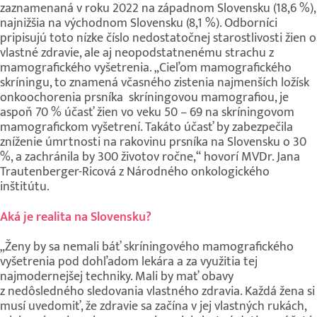
zaznamenaná v roku 2022 na západnom Slovensku (18,6 %),
najnižšia na východnom Slovensku (8,1 %). Odborníci
pripisujú toto nízke číslo nedostatočnej starostlivosti žien o
vlastné zdravie, ale aj neopodstatnenému strachu z
mamografického vyšetrenia. „Cieľom mamografického
skríningu, to znamená včasného zistenia najmenších ložísk
onkoochorenia prsníka skríningovou mamografiou, je
aspoň 70 % účasť žien vo veku 50 – 69 na skríningovom
mamografickom vyšetrení. Takáto účasť by zabezpečila
zníženie úmrtnosti na rakovinu prsníka na Slovensku o 30
%, a zachránila by 300 životov ročne,“ hovorí MVDr. Jana
Trautenberger-Ricová z Národného onkologického
inštitútu.
Aká je realita na Slovensku?
„Ženy by sa nemali báť skríningového mamografického
vyšetrenia pod dohľadom lekára a za využitia tej
najmodernejšej techniky. Mali by mať obavy
z nedôsledného sledovania vlastného zdravia. Každá žena si
musí uvedomiť, že zdravie sa začína v jej vlastných rukách,