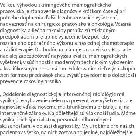
Veľkou výhodou skríningového mamografického
pracoviska je stanovenie diagnózy v krátkom čase aj pri
potrebe doplnenia ďalších zobrazovacích vyšetrení,
nadväznosť na chirurgické pracovisko a onkológa. Včasná
diagnostika a liečba rakoviny prsníka sú základným
predpokladom pre úplné vyliečenie bez potreby
rozsiahleho operačného výkonu a následnej chemoterapie
a rádioterapie. Do budúcna plánuje pracovisko v Poprade
naďalej zabezpečovať najvyššiu kvalitu mamografických
vyšetrení, v súčinnosti s moderným technickým vybavením
a kvalifikovaným personálom. Edukovaním cieľových skupín
žien formou prednášok chcú zvýšiť povedomie o dôležitosti
prevencie rakoviny prsníka.
,,Oddelenie diagnostickej a intervenčnej rádiológie má
vynikajúce vybavenie nielen na preventívne vyšetrenia, ale
najnovšie vďaka novému multifunkčnému prístroju aj na
intervenčné zákroky. Najdôležitejší sú však naši ľudia. Máme
vynikajúcich špecialistov, personál s dlhoročnými
skúsenosťami v oblasti diagnostiky. My urobíme pre našich
pacientov všetko, na nich zostáva to jediné, najdôležitejšie.