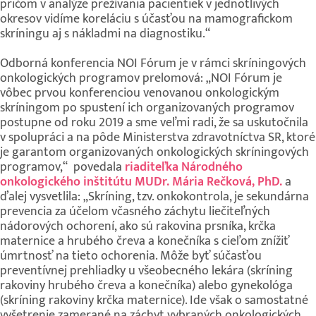
pričom v analýze prežívania pacientiek v jednotlivých
okresov vidíme koreláciu s účasťou na mamografickom
skríningu aj s nákladmi na diagnostiku.“
Odborná konferencia NOI Fórum je v rámci skríningových
onkologických programov prelomová: „NOI Fórum je
vôbec prvou konferenciou venovanou onkologickým
skríningom po spustení ich organizovaných programov
postupne od roku 2019 a sme veľmi radi, že sa uskutočnila
v spolupráci a na pôde Ministerstva zdravotníctva SR, ktoré
je garantom organizovaných onkologických skríningových
programov,“ povedala
riaditeľka Národného
onkologického inštitútu MUDr. Mária Rečková, PhD.
a
ďalej vysvetlila: „Skríning, tzv. onkokontrola, je sekundárna
prevencia za účelom včasného záchytu liečiteľných
nádorových ochorení, ako sú rakovina prsníka, krčka
maternice a hrubého čreva a konečníka s cieľom znížiť
úmrtnosť na tieto ochorenia. Môže byť súčasťou
preventívnej prehliadky u všeobecného lekára (skríning
rakoviny hrubého čreva a konečníka) alebo gynekológa
(skríning rakoviny krčka maternice). Ide však o samostatné
vyšetrenie zamerané na záchyt vybraných onkologických