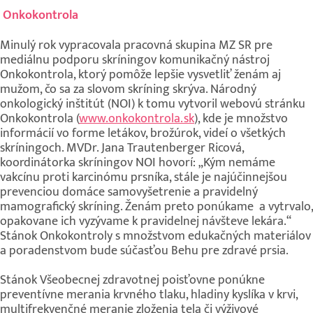
Onkokontrola
Minulý rok vypracovala pracovná skupina MZ SR pre
mediálnu podporu skríningov komunikačný nástroj
Onkokontrola, ktorý pomôže lepšie vysvetliť ženám aj
mužom, čo sa za slovom skríning skrýva. Národný
onkologický inštitút (NOI) k tomu vytvoril webovú stránku
Onkokontrola (
www.onkokontrola.sk
), kde je množstvo
informácií vo forme letákov, brožúrok, videí o všetkých
skríningoch. MVDr. Jana Trautenberger Ricová,
koordinátorka skríningov NOI hovorí: „Kým nemáme
vakcínu proti karcinómu prsníka, stále je najúčinnejšou
prevenciou domáce samovyšetrenie a pravidelný
mamografický skríning. Ženám preto ponúkame a vytrvalo,
opakovane ich vyzývame k pravidelnej návšteve lekára.“
Stánok Onkokontroly s množstvom edukačných materiálov
a poradenstvom bude súčasťou Behu pre zdravé prsia.
Stánok Všeobecnej zdravotnej poisťovne ponúkne
preventívne merania krvného tlaku, hladiny kyslíka v krvi,
multifrekvenčné meranie zloženia tela či výživové