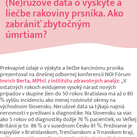
(Ne)ružové dáta o výskyte a
liečbe rakoviny prsníka. Ako
zabrániť zbytočným
úmrtiam?
Prekvapivé údaje o výskyte a liečbe karcinómu prsníka
prezentoval na dnešnej odbornej konferencii NOI Fórum
Imrich Berta, MPhil
.
z Inštitútu zdravotných analýz
: „V
ostatných rokoch evidujeme vysoký nárast nových
prípadov v skupine žien do 50 rokov. Bratislava má až o 80
% vyššiu incidenciu ako menej rozvinuté okresy na
východnom Slovensku. Neružové dáta sa týkajú najmä
nerovnosti v prežívaní a diagnostike. Na Slovensku sa viac
ako 5 rokov od diagnostiky dožije 76 % pacientiek, vo Veľkej
Británii je to 86 % a v susednom Česku 81 %. Prežívanie je
najvyššie v Bratislavskom, Trenčianskom a Trnavskom kraji,