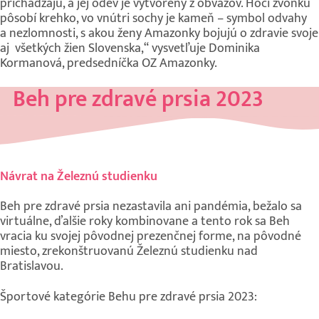
prichádzajú, a jej odev je vytvorený z obväzov. Hoci zvonku
pôsobí krehko, vo vnútri sochy je kameň – symbol odvahy
a nezlomnosti, s akou ženy Amazonky bojujú o zdravie svoje
aj všetkých žien Slovenska,“ vysvetľuje Dominika
Kormanová, predsedníčka OZ Amazonky.
Beh pre zdravé prsia 2023
Návrat na Železnú studienku
Beh pre zdravé prsia nezastavila ani pandémia, bežalo sa
virtuálne, ďalšie roky kombinovane a tento rok sa Beh
vracia ku svojej pôvodnej prezenčnej forme, na pôvodné
miesto, zrekonštruovanú Železnú studienku nad
Bratislavou.
Športové kategórie Behu pre zdravé prsia 2023: