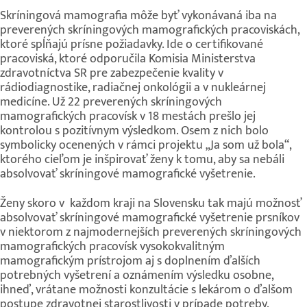
Skríningová mamografia môže byť vykonávaná iba na
preverených skríningových mamografických pracoviskách,
ktoré spĺňajú prísne požiadavky. Ide o certifikované
pracoviská, ktoré odporučila Komisia Ministerstva
zdravotníctva SR pre zabezpečenie kvality v
rádiodiagnostike, radiačnej onkológii a v nukleárnej
medicíne. Už 22 preverených skríningových
mamografických pracovísk v 18 mestách prešlo jej
kontrolou s pozitívnym výsledkom. Osem z nich bolo
symbolicky ocenených v rámci projektu „Ja som už bola“,
ktorého cieľom je inšpirovať ženy k tomu, aby sa nebáli
absolvovať skríningové mamografické vyšetrenie.
Ženy skoro v každom kraji na Slovensku tak majú možnosť
absolvovať skríningové mamografické vyšetrenie prsníkov
v niektorom z najmodernejších preverených skríningových
mamografických pracovísk vysokokvalitným
mamografickým prístrojom aj s doplnením ďalších
potrebných vyšetrení a oznámením výsledku osobne,
ihneď, vrátane možnosti konzultácie s lekárom o ďalšom
postupe zdravotnej starostlivosti v prípade potreby.