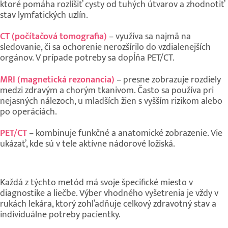
ktoré pomáha rozlíšiť cysty od tuhých útvarov a zhodnotiť
stav lymfatických uzlín.
CT (počítačová tomografia)
– využíva sa najmä na
sledovanie, či sa ochorenie nerozšírilo do vzdialenejších
orgánov. V prípade potreby sa dopĺňa PET/CT.
MRI (magnetická rezonancia)
– presne zobrazuje rozdiely
medzi zdravým a chorým tkanivom. Často sa používa pri
nejasných nálezoch, u mladších žien s vyšším rizikom alebo
po operáciách.
PET/CT
– kombinuje funkčné a anatomické zobrazenie. Vie
ukázať, kde sú v tele aktívne nádorové ložiská.
Každá z týchto metód má svoje špecifické miesto v
diagnostike a liečbe. Výber vhodného vyšetrenia je vždy v
rukách lekára, ktorý zohľadňuje celkový zdravotný stav a
individuálne potreby pacientky.