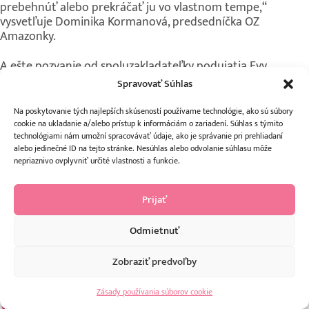
prebehnúť alebo prekráčať ju vo vlastnom tempe,“
vysvetľuje Dominika Kormanová, predsedníčka OZ
Amazonky.
A ešte pozvanie od spoluzakladateľky podujatia Evy
Bacigalovej: „Disciplíny sú nesúťažné. Na Behu pre zdravé
Spravovať Súhlas
prsia nebude dôležité zvíťaziť, ale zúčastniť sa. Medailami
nebudeme oceňovať iba troch najrýchlejších, ale všetkých,
Na poskytovanie tých najlepších skúseností používame technológie, ako sú súbory
ktorí na trať vyrazia, dosiahnu cieľ a urobia tak niečo
cookie na ukladanie a/alebo prístup k informáciám o zariadení. Súhlas s týmito
celkom konkrétne pre svoje zdravie.“
technológiami nám umožní spracovávať údaje, ako je správanie pri prehliadaní
alebo jedinečné ID na tejto stránke. Nesúhlas alebo odvolanie súhlasu môže
nepriaznivo ovplyvniť určité vlastnosti a funkcie.
Viac informácií k Behu pre zdravé prsia na projektovej
webstránke
www.behprezdraveprsia.com
a na FB stránke
@charitativnybeh
.
Prijať
Beh pre zdravé prsia 2022
Odmietnuť
Zobraziť predvoľby
Zásady používania súborov cookie
V tomto roku budú behy dva