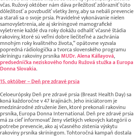
včas. Ružový október nám dáva príležitosť zdôrazniť túto
dôležitosť a povzbudiť všetky ženy, aby sa nebáli prevencie
a starali sa o svoje prsia. Pravidelné vykonávanie nielen
samovyšetrenia, ale aj skríningové mamografické
vyšetrenie každé dva roky dokážu odhaliť včasné štádia
rakoviny, ktoré sú veľmi dobre liečiteľné a zachránia
mnohým roky kvalitného života,“ opätovne vyzvala
popredná rádiologička a tvorca slovenského programu
skríningu rakoviny prsníka
MUDr. Alena Kállayová
,
predsedníčka neziskového fondu Ružová stužka a Europa
Donna Slovakia
.
15. október – Deň pre zdravé prsia
Celoeurópsky Deň pre zdravé prsia (Breast Health Day) sa
koná každoročne v 47 krajinách. Jeho iniciátorom je
medzinárodné združenie žien, ktoré prekonali rakovinu
prsníka, Europa Donna International. Deň pre zdravé prsia
má za cieľ informovať ženy všetkých vekových kategórií o
potrebe prevencie, ako aj včasného zistenia výskytu
rakoviny prsníka skríningom. Tohtoročná kampaň dostala