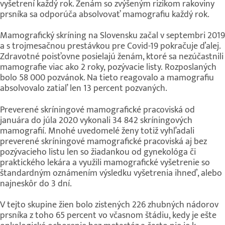
vyšetrení každý rok. Ženám so zvýšeným rizikom rakoviny
prsníka sa odporúča absolvovať mamografiu každý rok.
Mamografický skríning na Slovensku začal v septembri 2019
a s trojmesačnou prestávkou pre Covid-19 pokračuje ďalej.
Zdravotné poisťovne posielajú ženám, ktoré sa nezúčastnili
mamografie viac ako 2 roky, pozývacie listy. Rozposlaných
bolo 58 000 pozvánok. Na tieto reagovalo a mamografiu
absolvovalo zatiaľ len 13 percent pozvaných.
Preverené skríningové mamografické pracoviská od
januára do júla 2020 vykonali 34 842 skríningových
mamografií. Mnohé uvedomelé ženy totiž vyhľadali
preverené skríningové mamografické pracoviská aj bez
pozývacieho listu len so žiadankou od gynekológa či
praktického lekára a využili mamografické vyšetrenie so
štandardným oznámením výsledku vyšetrenia ihneď, alebo
najneskôr do 3 dní.
V tejto skupine žien bolo zistených 226 zhubných nádorov
prsníka z toho 65 percent vo včasnom štádiu, kedy je ešte