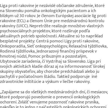
Liga proti rakovine je nezávislé občianske združenie, ktoré
na Slovensku pomáha onkologickým pacientom a ich
blízkym už 30 rokov. Je členom Európskej asociácie líg proti
rakovine (ECL) a členom Únie pre medzinárodnú kontrolu
rakoviny (UICC). Nepretržite realizuje množstvo vlastných
psychosociálnych projektov, ktoré rozširuje podľa
aktuálnych potrieb spoločnosti. Aktuálne sú to napríklad
bezplatné projekty: Centrá pomoci Ligy proti rakovine,
Onkoporadňa, Sieť onkopsychológov, Relaxačná týždňovka,
Rodinná týždňovka, Jednorazový finančný príspevok v
hmotnej núdzi, Pomoc príbuzným a pozostalým,
Ubytovacie zariadenia, či Vystrihaj sa Slovensko. Liga pri
svojich aktivitách kladie dôraz aj na informovanosť širokej
skupiny obyvateľov, aby chorobe predchádzali alebo ju
zachytili v počiatočnom štádiu. Taktiež podporuje iné
zdravotnícke inštitúcie a výskum v liečbe rakoviny.
„Zapájame sa do všetkých medzinárodných dní, či mesiacov,
ktoré podporujú povedomie o prevencií onkologických
ochorení. Zvlášť venujeme pozornosť rakovine prsníka,
nakoľko je to jedno z najčastejších onkologických ochorení