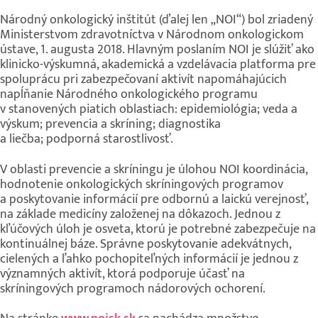
Národný onkologický inštitút (ďalej len „NOI“) bol zriadený
Ministerstvom zdravotníctva v Národnom onkologickom
ústave, 1. augusta 2018. Hlavným poslaním NOI je slúžiť ako
klinicko-výskumná, akademická a vzdelávacia platforma pre
spoluprácu pri zabezpečovaní aktivít napomáhajúcich
napĺňanie Národného onkologického programu
v stanovených piatich oblastiach: epidemiológia; veda a
výskum; prevencia a skríning; diagnostika
a liečba; podporná starostlivosť.
V oblasti prevencie a skríningu je úlohou NOI koordinácia,
hodnotenie onkologických skríningových programov
a poskytovanie informácií pre odbornú a laickú verejnosť,
na základe medicíny založenej na dôkazoch. Jednou z
kľúčových úloh je osveta, ktorú je potrebné zabezpečuje na
kontinuálnej báze. Správne poskytovanie adekvátnych,
cielených a ľahko pochopiteľných informácií je jednou z
významných aktivít, ktorá podporuje účasť na
skríningových programoch nádorových ochorení.