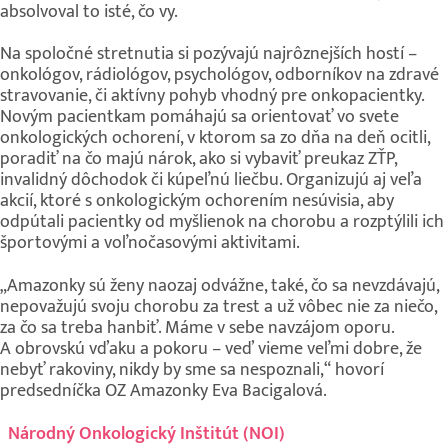
absolvoval to isté, čo vy.
Na spoločné stretnutia si pozývajú najrôznejších hostí –
onkológov, rádiológov, psychológov, odborníkov na zdravé
stravovanie, či aktívny pohyb vhodný pre onkopacientky.
Novým pacientkam pomáhajú sa orientovať vo svete
onkologických ochorení, v ktorom sa zo dňa na deň ocitli,
poradiť na čo majú nárok, ako si vybaviť preukaz ZŤP,
invalidný dôchodok či kúpeľnú liečbu. Organizujú aj veľa
akcií, ktoré s onkologickým ochorením nesúvisia, aby
odpútali pacientky od myšlienok na chorobu a rozptýlili ich
športovými a voľnočasovými aktivitami.
„Amazonky sú ženy naozaj odvážne, také, čo sa nevzdávajú,
nepovažujú svoju chorobu za trest a už vôbec nie za niečo,
za čo sa treba hanbiť. Máme v sebe navzájom oporu.
A obrovskú vďaku a pokoru – veď vieme veľmi dobre, že
nebyť rakoviny, nikdy by sme sa nespoznali,“ hovorí
predsedníčka OZ Amazonky Eva Bacigalová.
Národný Onkologický Inštitút (NOI)