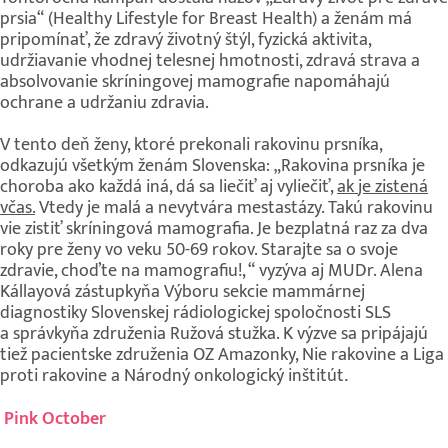
prsia“ (Healthy Lifestyle for Breast Health) a ženám má
pripomínať, že zdravý životný štýl, fyzická aktivita,
udržiavanie vhodnej telesnej hmotnosti, zdravá strava a
absolvovanie skríningovej mamografie napomáhajú
ochrane a udržaniu zdravia.
V tento deň ženy, ktoré prekonali rakovinu prsníka,
odkazujú všetkým ženám Slovenska: „Rakovina prsníka je
choroba ako každá iná, dá sa liečiť aj vyliečiť,
ak
je zistená
včas.
Vtedy je malá a nevytvára mestastázy. Takú rakovinu
vie zistiť skríningová mamografia. Je bezplatná raz za dva
roky pre ženy vo veku 50-69 rokov. Starajte sa o svoje
zdravie, choďte na mamografiu!, “ vyzýva aj MUDr. Alena
Kállayová zástupkyňa Výboru sekcie mammárnej
diagnostiky Slovenskej rádiologickej spoločnosti SLS
a správkyňa združenia Ružová stužka. K výzve sa pripájajú
tiež pacientske združenia OZ Amazonky, Nie rakovine a Liga
proti rakovine a Národný onkologický inštitút
.
Pink October