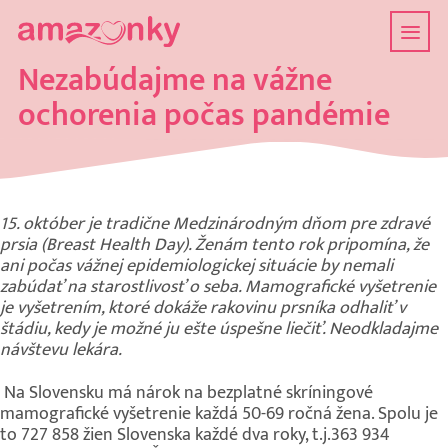
Nezabúdajme na vážne
ochorenia počas pandémie
15. október je tradične Medzinárodným dňom pre zdravé
prsia (Breast Health Day). Ženám tento rok pripomína, že
ani počas vážnej epidemiologickej situácie by nemali
zabúdať na starostlivosť o seba. Mamografické vyšetrenie
je vyšetrením, ktoré dokáže rakovinu prsníka odhaliť v
štádiu, kedy je možné ju ešte úspešne liečiť. Neodkladajme
návštevu lekára.
Na Slovensku má nárok na bezplatné skríningové
mamografické vyšetrenie každá 50-69 ročná žena. Spolu je
to 727 858 žien Slovenska každé dva roky, t.j.363 934