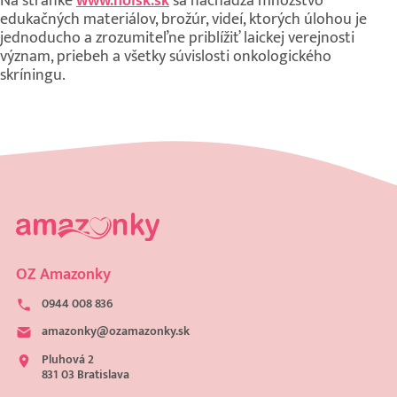
Na stránke
www.noisk.sk
sa nachádza množstvo
edukačných materiálov, brožúr, videí, ktorých úlohou je
jednoducho a zrozumiteľne priblížiť laickej verejnosti
význam, priebeh a všetky súvislosti onkologického
skríningu.
OZ Amazonky
0944 008 836
amazonky@ozamazonky.sk
Pluhová 2
831 03 Bratislava