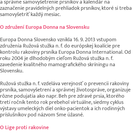
a správne samovyšetrenie prsníkov a kalendár na
zaznačenie pravidelných prehliadok prsníkov, ktoré si treba
samovyšetriť každý mesiac.
O združení Europa Donna na Slovensku
Europa Donna Slovensko vznikla 16. 9. 2013 vstupom
združenia Ružová stužka n. f. do európskej koalície pre
kontrolu rakoviny prsníka Europa Donna International. Od
roku 2004 je dlhodobým cieľom Ružová stužka n. f.
zavedenie kvalitného mamografického skríningu na
Slovensku.
Ružová stužka n. f. vzdeláva verejnosť o prevencii rakoviny
prsníka, samovyšetrení a správnej životospráve, organizuje
rôzne podujatia ako napr. Beh pre zdravé prsia, ktorého
tretí ročník tento rok prebehol virtuálne, siedmy cyklus
výstavy umeleckých diel onko-pacientok a ich rodinných
príslušníkov pod názvom Sme úžasné.
O Lige proti rakovine