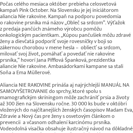
Počas celého mesiaca október prebieha celosvetová
kampaň Pink October. Na Slovensku je jej iniciátorom
aliancia Nie rakovine. Kampaň na podporu povedomia
o rakovine prsníka má názov „Obleč sa srdcom“. Výťažok
z predaja pančúch známeho výrobcu pomôžu
onkologickým pacientkam. „Kúpou pančušiek môžu zdravé
ženy a dievčatá podporiť svoje rovesníčky v boji so
zákernou chorobou v mene hesla – obliecť sa srdcom,
milovať svoj život, pomáhať a povedať nie rakovine
prsníka,“ hovorí Jana Pifflová Španková, prezidentka
aliancie Nie rakovine. Ambasádorkami kampane sa stali
Soňa a Ema Müllerové.
Aliancia NIE RAKOVINE prináša aj najrýchlejší MANUÁL NA
SAMOVYŠETROVANIE do sprchy, ktoré spolu s
mamografickým skríningom môže zachrániť prsia a životy
až 300 žien na Slovensku ročne. 30 000 ks bude v októbri
vložených do najčítanejších ženských časopisov Madam Eva,
Zdravie a Nový čas pre ženy s osvetovým článkom o
prevencii a včasnom odhalení karcinómu prsníka.
Vodeodolná visačka obsahuje ilustračný návod na dôkladné