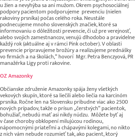
u žien a nevyhýba sa ani mužom. Okrem psychosociálnej
podpory pacientom podporujeme prevenciu (nielen
rakoviny prsníka) počas celého roka. Neustále
podnecujeme mnoho slovenských značiek, ktoré sa
informovaniu o dôležitosti prevencie, či už pre verejnosť,
alebo svojich zamestnancov, venujú dlhodobo a pravidelne
každý rok (aktuálne aj v rámci Pink october). V oblasti
prevencie pripravujeme brožúry a realizujeme prednášky
vo firmách a na školách,“ hovorí Mgr. Petra Benczyová, PR
manažérka Ligy proti rakovine.
OZ Amazonky
Občianske združenie Amazonky spája ženy všetkých
vekových skupín, ktoré sa liečili alebo liečia na karcinóm
prsníka. Ročne len na Slovensku pribudne viac ako 2500
nových prípadov, takže o prísun „čerstvých“ pacientok,
bohužiaľ, nebudú mať asi nikdy núdzu. Môžete byť aj
v čase choroby obklopení milujúcou rodinou,
nápomocnými priateľmi a chápavými kolegami, no nikto
z nich vám nebude rozumieť tak, ako pacient, ktorý