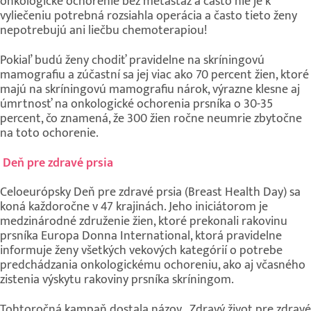
onkologické ochorenie bez metastáz a často nie je k
vyliečeniu potrebná rozsiahla operácia a často tieto ženy
nepotrebujú ani liečbu chemoterapiou!
Pokiaľ budú ženy chodiť pravidelne na skríningovú
mamografiu a zúčastní sa jej viac ako 70 percent žien, ktoré
majú na skríningovú mamografiu nárok, výrazne klesne aj
úmrtnosť na onkologické ochorenia prsníka o 30-35
percent, čo znamená, že 300 žien ročne neumrie zbytočne
na toto ochorenie.
Deň pre zdravé prsia
Celoeurópsky Deň pre zdravé prsia (Breast Health Day) sa
koná každoročne v 47 krajinách. Jeho iniciátorom je
medzinárodné združenie žien, ktoré prekonali rakovinu
prsníka Europa Donna International, ktorá pravidelne
informuje ženy všetkých vekových kategórií o potrebe
predchádzania onkologickému ochoreniu, ako aj včasného
zistenia výskytu rakoviny prsníka skríningom.
Tohtoročná kampaň dostala názov „Zdravý život pre zdravé