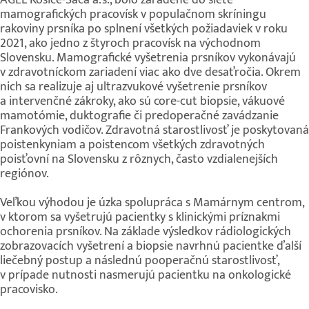
mamografických pracovísk v populačnom skríningu
rakoviny prsníka po splnení všetkých požiadaviek v roku
2021, ako jedno z štyroch pracovísk na východnom
Slovensku. Mamografické vyšetrenia prsníkov vykonávajú
v zdravotníckom zariadení viac ako dve desaťročia. Okrem
nich sa realizuje aj ultrazvukové vyšetrenie prsníkov
a intervenčné zákroky, ako sú core-cut biopsie, vákuové
mamotómie, duktografie či predoperačné zavádzanie
Frankových vodičov. Zdravotná starostlivosť je poskytovaná
poistenkyniam a poistencom všetkých zdravotných
poisťovní na Slovensku z rôznych, často vzdialenejších
regiónov.
Veľkou výhodou je úzka spolupráca s Mamárnym centrom,
v ktorom sa vyšetrujú pacientky s klinickými príznakmi
ochorenia prsníkov. Na základe výsledkov rádiologických
zobrazovacích vyšetrení a biopsie navrhnú pacientke ďalší
liečebný postup a následnú pooperačnú starostlivosť,
v prípade nutnosti nasmerujú pacientku na onkologické
pracovisko.