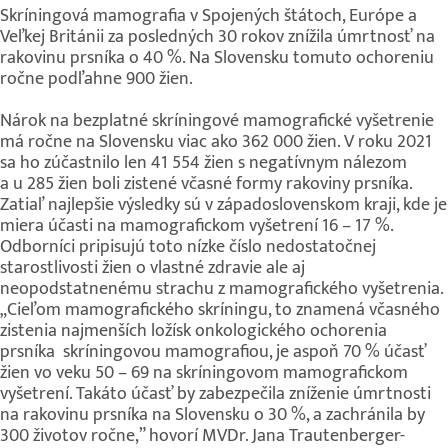
Skríningová mamografia v Spojených štátoch, Európe a
Veľkej Británii za posledných 30 rokov znížila úmrtnosť na
rakovinu prsníka o 40 %. Na Slovensku tomuto ochoreniu
ročne podľahne 900 žien.
Nárok na bezplatné skríningové mamografické vyšetrenie
má ročne na Slovensku viac ako 362 000 žien. V roku 2021
sa ho zúčastnilo len 41 554 žien s negatívnym nálezom
a u 285 žien boli zistené včasné formy rakoviny prsníka.
Zatiaľ najlepšie výsledky sú v západoslovenskom kraji, kde je
miera účasti na mamografickom vyšetrení 16 – 17 %.
Odborníci pripisujú toto nízke číslo nedostatočnej
starostlivosti žien o vlastné zdravie ale aj
neopodstatnenému strachu z mamografického vyšetrenia.
„Cieľom mamografického skríningu, to znamená včasného
zistenia najmenších ložísk onkologického ochorenia
prsníka skríningovou mamografiou, je aspoň 70 % účasť
žien vo veku 50 – 69 na skríningovom mamografickom
vyšetrení. Takáto účasť by zabezpečila zníženie úmrtnosti
na rakovinu prsníka na Slovensku o 30 %, a zachránila by
300 životov ročne,” hovorí MVDr. Jana Trautenberger-