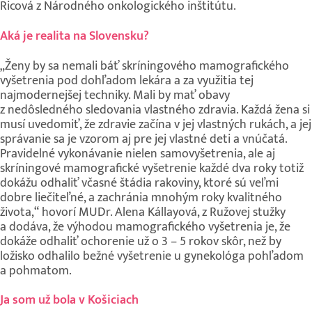
Ricová z Národného onkologického inštitútu.
Aká je realita na Slovensku?
„Ženy by sa nemali báť skríningového mamografického
vyšetrenia pod dohľadom lekára a za využitia tej
najmodernejšej techniky. Mali by mať obavy
z nedôsledného sledovania vlastného zdravia. Každá žena si
musí uvedomiť, že zdravie začína v jej vlastných rukách, a jej
správanie sa je vzorom aj pre jej vlastné deti a vnúčatá.
Pravidelné vykonávanie nielen samovyšetrenia, ale aj
skríningové mamografické vyšetrenie každé dva roky totiž
dokážu odhaliť včasné štádia rakoviny, ktoré sú veľmi
dobre liečiteľné, a zachránia mnohým roky kvalitného
života,“ hovorí MUDr. Alena Kállayová, z Ružovej stužky
a dodáva, že výhodou mamografického vyšetrenia je, že
dokáže odhaliť ochorenie už o 3 – 5 rokov skôr, než by
ložisko odhalilo bežné vyšetrenie u gynekológa pohľadom
a pohmatom.
Ja som už bola
v Košiciach