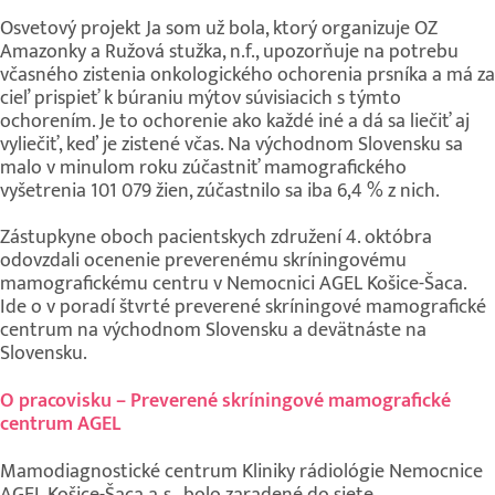
Osvetový projekt Ja som už bola, ktorý organizuje OZ
Amazonky a Ružová stužka, n.f., upozorňuje na potrebu
včasného zistenia onkologického ochorenia prsníka a má za
cieľ prispieť k búraniu mýtov súvisiacich s týmto
ochorením. Je to ochorenie ako každé iné a dá sa liečiť aj
vyliečiť, keď je zistené včas. Na východnom Slovensku sa
malo v minulom roku zúčastniť mamografického
vyšetrenia 101 079 žien, zúčastnilo sa iba 6,4 % z nich.
Zástupkyne oboch pacientskych združení 4. októbra
odovzdali ocenenie preverenému skríningovému
mamografickému centru v Nemocnici AGEL Košice-Šaca.
Ide o v poradí štvrté preverené skríningové mamografické
centrum na východnom Slovensku a devätnáste na
Slovensku.
O pracovisku – Preverené skríningové mamografické
centrum AGEL
Mamodiagnostické centrum Kliniky rádiológie Nemocnice
AGEL Košice-Šaca a.s., bolo zaradené do siete