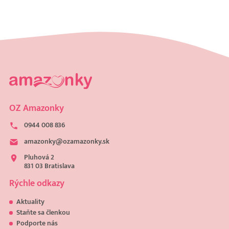
OZ Amazonky
0944 008 836
amazonky@ozamazonky.sk
Pluhová 2
831 03 Bratislava
Rýchle odkazy
Aktuality
Staňte sa členkou
Podporte nás