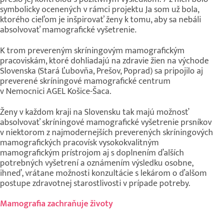
symbolicky ocenených v rámci projektu Ja som už bola,
ktorého cieľom je inšpirovať ženy k tomu, aby sa nebáli
absolvovať mamografické vyšetrenie.
K trom prevereným skríningovým mamografickým
pracoviskám, ktoré dohliadajú na zdravie žien na východe
Slovenska (Stará Ľubovňa, Prešov, Poprad) sa pripojilo aj
preverené skríningové mamografické centrum
v Nemocnici AGEL Košice-Šaca.
Ženy v každom kraji na Slovensku tak majú možnosť
absolvovať skríningové mamografické vyšetrenie prsníkov
v niektorom z najmodernejších preverených skríningových
mamografických pracovísk vysokokvalitným
mamografickým prístrojom aj s doplnením ďalších
potrebných vyšetrení a oznámením výsledku osobne,
ihneď, vrátane možnosti konzultácie s lekárom o ďalšom
postupe zdravotnej starostlivosti v prípade potreby.
Mamografia zachraňuje životy