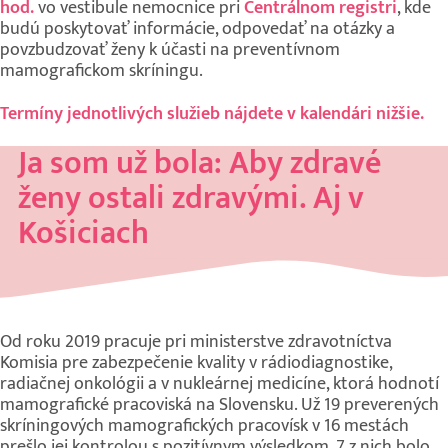
hod.
vo vestibule nemocnice pri
Centrálnom registri
, kde
budú poskytovať informácie, odpovedať na otázky a
povzbudzovať ženy k účasti na preventívnom
mamografickom skríningu.
Termíny jednotlivých služieb nájdete v kalendári nižšie.
Ja som už bola: Aby zdravé
ženy ostali zdravými. Aj v
Košiciach
Od roku 2019 pracuje pri ministerstve zdravotníctva
Komisia pre zabezpečenie kvality v rádiodiagnostike,
radiačnej onkológii a v nukleárnej medicíne, ktorá hodnotí
mamografické pracoviská na Slovensku. Už 19 preverených
skríningových mamografických pracovísk v 16 mestách
prešlo jej kontrolou s pozitívnym výsledkom. 7 z nich bolo