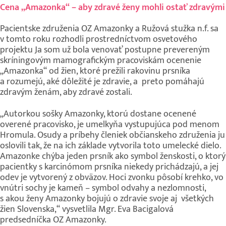
Cena „Amazonka“ – aby zdravé ženy mohli ostať zdravými
Pacientske združenia OZ Amazonky a Ružová stužka n.f. sa
v tomto roku rozhodli prostredníctvom osvetového
projektu Ja som už bola venovať postupne prevereným
skríningovým mamografickým pracoviskám ocenenie
„Amazonka“ od žien, ktoré prežili rakovinu prsníka
a rozumejú, aké dôležité je zdravie, a preto pomáhajú
zdravým ženám, aby zdravé zostali.
„Autorkou sošky Amazonky, ktorú dostane ocenené
overené pracovisko, je umelkyňa vystupujúca pod menom
Hromula. Osudy a príbehy členiek občianskeho združenia ju
oslovili tak, že na ich základe vytvorila toto umelecké dielo.
Amazonke chýba jeden prsník ako symbol ženskosti, o ktorý
pacientky s karcinómom prsníka niekedy prichádzajú, a jej
odev je vytvorený z obväzov. Hoci zvonku pôsobí krehko, vo
vnútri sochy je kameň – symbol odvahy a nezlomnosti,
s akou ženy Amazonky bojujú o zdravie svoje aj všetkých
žien Slovenska,“ vysvetlila Mgr. Eva Bacigalová
predsedníčka OZ Amazonky.