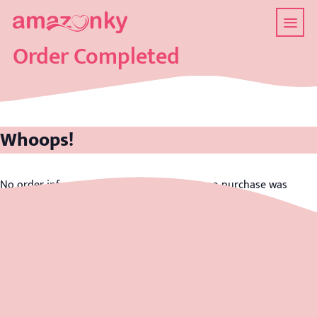
Order Completed
Whoops!
No order information is available because no purchase was
made.
back home