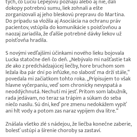
tých, čo Luciu Lepejovú poznajú alebo aj nie, dali
dokopy potrebnú sumu, liek zohnali a ešte
zorganizovali aj jeho bleskovú prepravu do Martina.
Do prípadu sa vložila aj Asociácia na ochranu práv
pacientov, vstúpila do komunikácie s poisťovňou a
naozaj zariadila, že ďalšie potrebné dávky liekov už
poisťovňa hradila.
S novými vedľajšími účinkami nového lieku bojovala
Lucka statočne deň čo deň. „Nebývalo mi našťastie tak
zle ako z predchádzajúcej liečby, hore bruchom som
ležala iba pár dní po infúzke, no slabosť ma drží stále,“
povedala mi začiatkom tohto roka. „Pripisujem to však
hlavne vyčerpaniu, veď som chronicky nevyspatá a
neoddýchnutá. Nechutí mi jesť. Pritom som labužník,
rada jedávam, no teraz sa trápim a súkam do seba
niečo nasilu. Sú dni, keď pre zmenu nedokážem vypiť
ani hlt vody a potom zas naraz vypijem dva litre.“
Znášala všetko zlé s nádejou, že liečba konečne zaberie,
bolesť ustúpi a šírenie choroby sa zastaví.