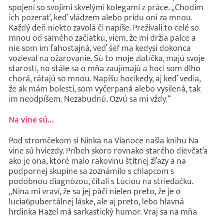
spojení so svojimi skvelými kolegami z práce. „Chodím
ich pozerať, keď vládzem alebo prídu oni za mnou.
Každý deň niekto zavolá či napíše. Prežívali to celé so
mnou od samého začiatku, viem, že mi držia palce a
nie som im ľahostajná, veď šéf ma kedysi dokonca
vozieval na ožarovanie. Sú to moje zlatíčka, majú svoje
starosti, no stále sa o mňa zaujímajú a hoci som dlho
chorá, rátajú so mnou. Napíšu hocikedy, aj keď vedia,
že ak mám bolesti, som vyčerpaná alebo vysilená, tak
im neodpíšem. Nezabudnú. Ozvú sa mi vždy.“
Na vine sú…
Pod stromčekom si Ninka na Vianoce našla knihu Na
vine sú hviezdy. Príbeh skoro rovnako starého dievčaťa
ako je ona, ktoré malo rakovinu štítnej žľazy a na
podpornej skupine sa zoznámilo s chlapcom s
podobnou diagnózou, čítali s Luciou na striedačku.
„Nina mi vraví, že sa jej páči nielen preto, že je o
lucia6pubertálnej láske, ale aj preto, lebo hlavná
hrdinka Hazel má sarkastický humor. Vraj sa na mňa