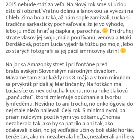
2015 nebude stáť za veľa. Na Nový rok sme s Luciou
ešte išli obzrieť Vrátnu dolinu a lanovkou sa vyviezli na
Chleb. Zima bola taká, až nám sople zamŕzali, Lucka si
tradične sarkasticky pochvaľovala, že je vo výhode,
lebo ju môže hriať aj čiapka aj parochňa.
Pri druhej
strate vlasov jej svoju, málo používanú, venovala Maki
Derdáková, potom Lucia vyjadrila túžbu po mojej, lebo
zo starých fotografií sa jej páčil šmrncovný strih!
Na jar sa Amazonky stretli pri fontáne pred
bratislavským Slovenským národným divadlom.
Mávame tam zraz každý rok 8. mája a v tom minulom
sa prvýkrát pridali aj Martinčanky. Na fotkách má
Lucia síce úsmev od ucha k uchu, no na ruke tlakovú
„pančuchu“, ktorá zmierňuje opúchanie a tvorbu
lymfedému. Nevidno to ani trochu, no onkológovia do
nej stále niečo nalievali. Celý rok. S minimálnymi, ba
priam nulovými pozitívnymi výsledkami. „Chémia
nezaberala tak, ako by sa patrilo a ani tak, ako
očakávali lekári, no jej vedľajšie účinky boli stále horšie.
Lenže tak, ako mi nezaberala liečba, nezaberali ani lieky