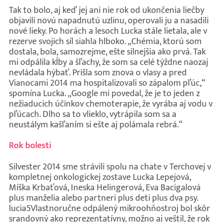
Tak to bolo, aj keď jej ani nie rok od ukončenia liečby
objavili novú napadnutú uzlinu, operovali ju a nasadili
nové lieky. Po horách a lesoch Lucka stále lietala, ale v
rezerve svojich síl siahla hlboko. „Chémia, ktorú som
dostala, bola, samozrejme, ešte silnejšia ako prvá. Tak
mi odpálila kĺby a šľachy, že som sa celé týždne naozaj
nevládala hýbať. Prišla som znova o vlasy a pred
Vianocami 2014 ma hospitalizovali so zápalom pľúc,“
spomína Lucka. „Google mi povedal, že je to jeden z
nežiaducich účinkov chemoterapie, že vyrába aj vodu v
pľúcach. Dlho sa to vlieklo, vytrápila som sa a
neustálym kašľaním si ešte aj polámala rebrá.“
Rok bolesti
Silvester 2014 sme strávili spolu na chate v Terchovej v
kompletnej onkologickej zostave Lucka Lepejová,
Miška Krbaťová, Ineska Helingerová, Eva Bacigalová
plus manželia alebo partneri plus deti plus dva psy.
lucia5Vlastnoručne odpálený mikroohňostroj bol skôr
srandovný ako reprezentatívny, možno aj veštil, že rok