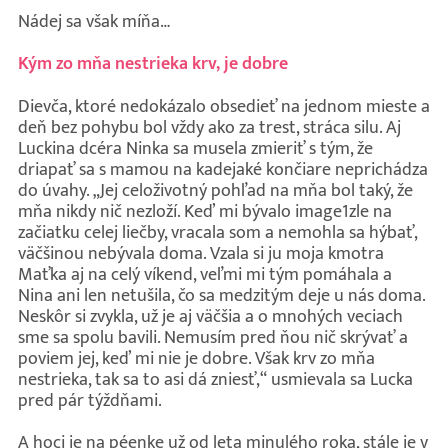
Nádej sa však míňa…
Kým zo mňa nestrieka krv, je dobre
Dievča, ktoré nedokázalo obsedieť na jednom mieste a
deň bez pohybu bol vždy ako za trest, stráca silu. Aj
Luckina dcéra Ninka sa musela zmieriť s tým, že
driapať sa s mamou na kadejaké končiare neprichádza
do úvahy. „Jej celoživotný pohľad na mňa bol taký, že
mňa nikdy nič nezloží. Keď mi bývalo image1zle na
začiatku celej liečby, vracala som a nemohla sa hýbať,
väčšinou nebývala doma. Vzala si ju moja kmotra
Maťka aj na celý víkend, veľmi mi tým pomáhala a
Nina ani len netušila, čo sa medzitým deje u nás doma.
Neskôr si zvykla, už je aj väčšia a o mnohých veciach
sme sa spolu bavili. Nemusím pred ňou nič skrývať a
poviem jej, keď mi nie je dobre. Však krv zo mňa
nestrieka, tak sa to asi dá zniesť,“ usmievala sa Lucka
pred pár týždňami.
A hoci je na péenke už od leta minulého roka, stále je v