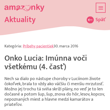
Aktuality
Späť
Kategória:
Príbehy pacientiek
30. marca 2016
Onko Lucia: Imúnna voči
všetkému (4. časť)
Nech sa dialo po nástupe choroby v Luciinom živote
čokoľvek, brala to vždy ako väčšiu či menšiu mrzutosť.
Možno jej trochu tá sviňa skríži plány, no veď je to len
dočasné a potom šup, šup, znova do hôr, lesov, kopcov,
nepoznaných miest a hlavne medzi kamarátov a
priateľov.