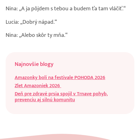
Nina: „A ja pôjdem s tebou a budem ťa tam vláčiť.“
Lucia: „Dobrý nápad.“
Nina: „Alebo skôr ty mňa.“
Najnovšie blogy
Amazonky boli na festivale POHODA 2026
Zlet Amazoniek 2026
Deň pre zdravé prsia spojil v Trnave pohyb,
prevenciu aj silnú komunitu