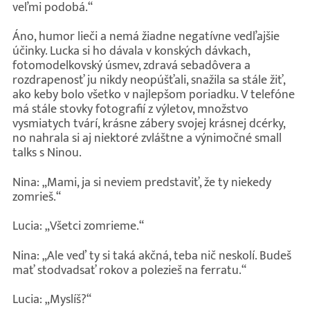
veľmi podobá.“
Áno, humor lieči a nemá žiadne negatívne vedľajšie
účinky. Lucka si ho dávala v konských dávkach,
fotomodelkovský úsmev, zdravá sebadôvera a
rozdrapenosť ju nikdy neopúšťali, snažila sa stále žiť,
ako keby bolo všetko v najlepšom poriadku. V telefóne
má stále stovky fotografií z výletov, množstvo
vysmiatych tvárí, krásne zábery svojej krásnej dcérky,
no nahrala si aj niektoré zvláštne a výnimočné small
talks s Ninou.
Nina: „Mami, ja si neviem predstaviť, že ty niekedy
zomrieš.“
Lucia: „Všetci zomrieme.“
Nina: „Ale veď ty si taká akčná, teba nič neskolí. Budeš
mať stodvadsať rokov a polezieš na ferratu.“
Lucia: „Myslíš?“