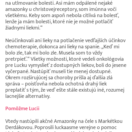
na utlmovanie bolesti. Asi mám odpálené nejaké
amazonky u christovejreceptory, som imúnna voči
všetkému. Keby som aspoň nebola citlivá na bolesť,
lenže ja mám bolesti, ktoré nie je možné potlačiť
žiadnymi liekmi.“
Neúčinkovali ani lieky na potlačenie vedľajších účinkov
chemoterapie, dokonca ani lieky na spanie. „Keď mi
bolo zle, tak mi bolo zle. Musela som to vždy
pretrpieť.“ Všetky možnosti, ktoré vedeli onkológovia
pre Lucku vymyslieť z dostupných liekov, boli do jesene
vyčerpané. Nastúpiť museli tie menej dostupné.
Okrem rozširujúcej sa choroby prišla aj ďalšia zlá
správa – poisťovňa nebola ochotná drahý liek
preplatiť s tým, že veď ešte stále existujú iné, rozumej
lacnejšie alternatívy.
Pomôžme Lucii
Vtedy nastúpili akčné Amazonky na čele s Markétkou
Derdákovou. Poprosili luckaasme verejne o pomoc