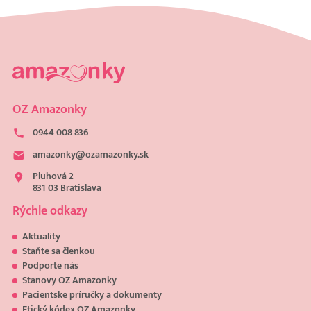
OZ Amazonky
0944 008 836
amazonky@ozamazonky.sk
Pluhová 2
831 03 Bratislava
Rýchle odkazy
Aktuality
Staňte sa členkou
Podporte nás
Stanovy OZ Amazonky
Pacientske príručky a dokumenty
Etický kódex OZ Amazonky