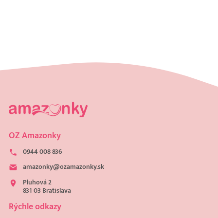
OZ Amazonky
0944 008 836
amazonky@ozamazonky.sk
Pluhová 2
831 03 Bratislava
Rýchle odkazy