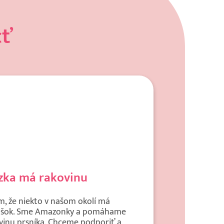
cť
ízka má rakovinu
m, že niekto v našom okolí má
ľký šok. Sme Amazonky a pomáhame
vinu prsníka. Chceme podporiť a