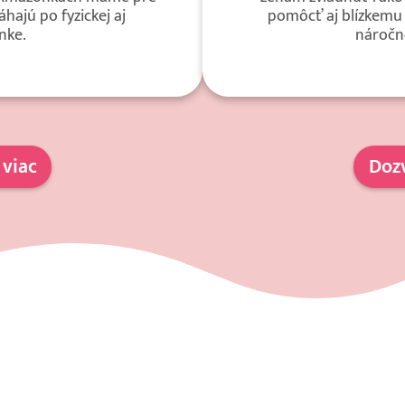
áhajú po fyzickej aj
pomôcť aj blízkemu
nke.
náročn
 viac
Dozv