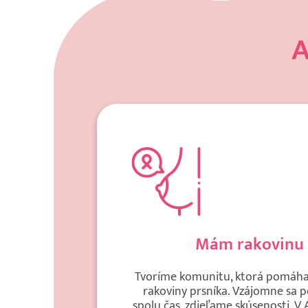
A
Mám rakovinu 
Tvoríme komunitu, ktorá pomáha
rakoviny prsníka. Vzájomne sa 
spolu čas, zdieľame skúsenosti.