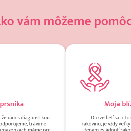
ko vám môžeme pomô
prsníka
Moja bl
 ženám s diagnostikou
Dozvedieť sa o to
podporujeme, trávime
rakovinu, je vždy ve
 V Amazonkách máme pre
ženám zvládnuť rako