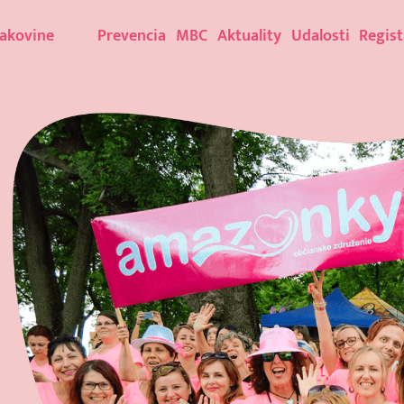
rakovine
Prevencia
MBC
Aktuality
Udalosti
Regist