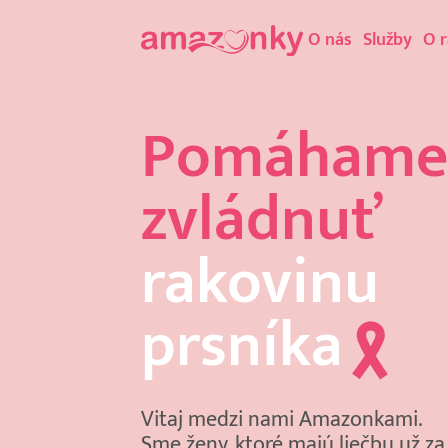
O nás
Služby
O 
Pomáhame
zvládnuť
rakovinu
prsníka
Vitaj medzi nami Amazonkami.
Sme ženy, ktoré majú liečbu už za