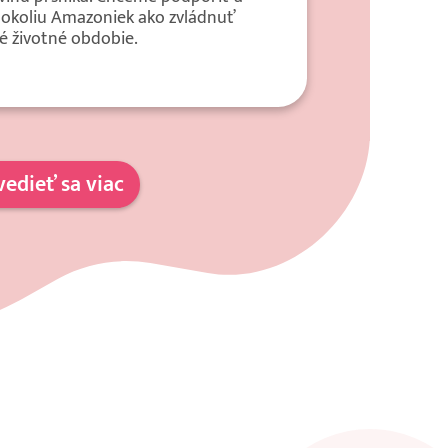
 okoliu Amazoniek ako zvládnuť
é životné obdobie.
edieť sa viac